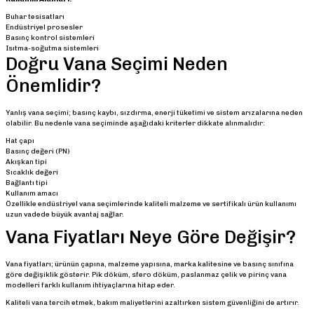
Buhar tesisatları
Endüstriyel prosesler
Basınç kontrol sistemleri
Isıtma-soğutma sistemleri
Doğru Vana Seçimi Neden
Önemlidir?
Yanlış vana seçimi; basınç kaybı, sızdırma, enerji tüketimi ve sistem arızalarına neden
olabilir. Bu nedenle vana seçiminde aşağıdaki kriterler dikkate alınmalıdır:
Hat çapı
Basınç değeri (PN)
Akışkan tipi
Sıcaklık değeri
Bağlantı tipi
Kullanım amacı
Özellikle endüstriyel vana seçimlerinde kaliteli malzeme ve sertifikalı ürün kullanımı
uzun vadede büyük avantaj sağlar.
Vana Fiyatları Neye Göre Değişir?
Vana fiyatları; ürünün çapına, malzeme yapısına, marka kalitesine ve basınç sınıfına
göre değişiklik gösterir. Pik döküm, sfero döküm, paslanmaz çelik ve pirinç vana
modelleri farklı kullanım ihtiyaçlarına hitap eder.
Kaliteli vana tercih etmek, bakım maliyetlerini azaltırken sistem güvenliğini de artırır.