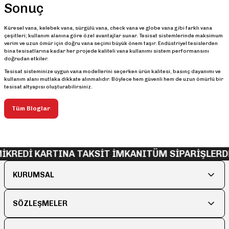
Sonuç
Küresel vana, kelebek vana, sürgülü vana, check vana ve globe vana gibi farklı vana
çeşitleri; kullanım alanına göre özel avantajlar sunar. Tesisat sistemlerinde maksimum
verim ve uzun ömür için doğru vana seçimi büyük önem taşır. Endüstriyel tesislerden
bina tesisatlarına kadar her projede kaliteli vana kullanımı sistem performansını
doğrudan etkiler.
Tesisat sisteminize uygun vana modellerini seçerken ürün kalitesi, basınç dayanımı ve
kullanım alanı mutlaka dikkate alınmalıdır. Böylece hem güvenli hem de uzun ömürlü bir
tesisat altyapısı oluşturabilirsiniz.
Tüm Bloglar
İ
KREDİ KARTINA TAKSİT İMKANI
TÜM SİPARİŞLERD
KURUMSAL
SÖZLEŞMELER