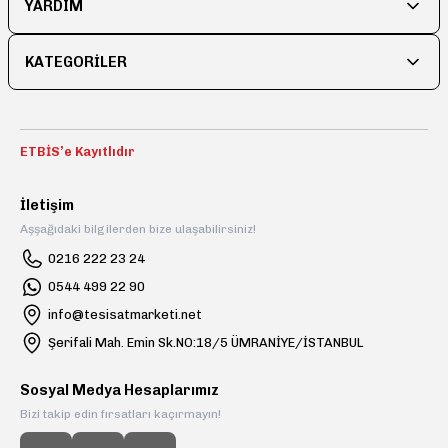
YARDIM
KATEGORİLER
ETBİS’e Kayıtlıdır
İletişim
Aşşağıdaki bilgilerden bize ulaşabilirsiniz!
0216 222 23 24
0544 499 22 90
info@tesisatmarketi.net
Şerifali Mah. Emin Sk.NO:18/5 ÜMRANİYE/İSTANBUL
Sosyal Medya Hesaplarımız
Bizi takip edin fırsatları kaçırmayın!