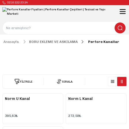
0216 222 23 24
Anasayfa
BORU EKLEME VE ASKILAMA
Perfore Kanallar
Perfore Kanallar
FİLTRELE
SIRALA
Norm U Kanal
Norm L Kanal
395,63₺
272,58₺