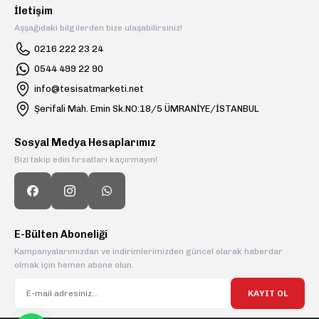
İletişim
Aşşağıdaki bilgilerden bize ulaşabilirsiniz!
0216 222 23 24
0544 499 22 90
info@tesisatmarketi.net
Şerifali Mah. Emin Sk.NO:18/5 ÜMRANİYE/İSTANBUL
Sosyal Medya Hesaplarımız
Bizi takip edin fırsatları kaçırmayın!
E-Bülten Aboneliği
Kampanyalarımızdan ve indirimlerimizden güncel olarak haberdar
olmak için hemen abone olun.
KAYIT OL