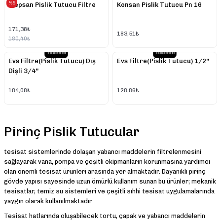
%5
Klepsan Pislik Tutucu Filtre
Konsan Pislik Tutucu Pn 16
171,38₺
183,51₺
180,40₺
Tükendi
Tükendi
Evs Filtre(Pislik Tutucu) Dış
Evs Filtre(Pislik Tutucu) 1/2''
Dişli 3/4''
184,08₺
128,86₺
Pirinç Pislik Tutucular
tesisat sistemlerinde dolaşan yabancı maddelerin filtrelenmesini
sağlayarak vana, pompa ve çeşitli ekipmanların korunmasına yardımcı
olan önemli tesisat ürünleri arasında yer almaktadır. Dayanıklı pirinç
gövde yapısı sayesinde uzun ömürlü kullanım sunan bu ürünler; mekanik
tesisatlar, temiz su sistemleri ve çeşitli sıhhi tesisat uygulamalarında
yaygın olarak kullanılmaktadır.
Tesisat hatlarında oluşabilecek tortu, çapak ve yabancı maddelerin