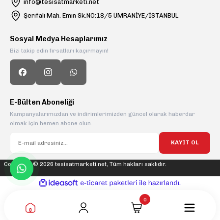
info@tesisatmarketi.net
Şerifali Mah. Emin Sk.NO:18/5 ÜMRANİYE/İSTANBUL
Sosyal Medya Hesaplarımız
Bizi takip edin fırsatları kaçırmayın!
E-Bülten Aboneliği
Kampanyalarımızdan ve indirimlerimizden güncel olarak haberdar
olmak için hemen abone olun.
KAYIT OL
Copyright © 2026 tesisatmarketi.net, Tüm hakları saklıdır.
ideasoft
ile
e-
hazırlandı.
ticaret
paketleri
0