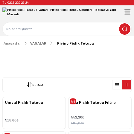
0216 222 23 24
Anasayfa
VANALAR
Pirinç Pislik Tutucu
Pirinç Pislik Tutucu
SIRALA
%5
Unival Pislik Tutucu
Eca Pislik Tutucu Filtre
552,20₺
318,60₺
581,27₺