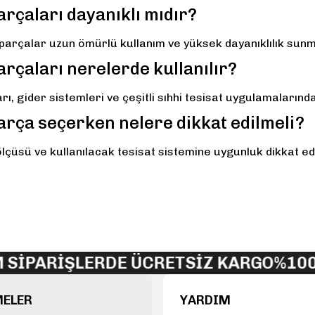
arçaları dayanıklı mıdır?
ek parçalar uzun ömürlü kullanım ve yüksek dayanıklılık sun
arçaları nerelerde kullanılır?
rı, gider sistemleri ve çeşitli sıhhi tesisat uygulamalarınd
parça seçerken nelere dikkat edilmeli?
 ölçüsü ve kullanılacak tesisat sistemine uygunluk dikkat e
İPARİŞLERDE ÜCRETSİZ KARGO
%100 O
MELER
YARDIM