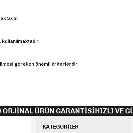
maktadır.
a kullanılmaktadır.
dilmesi gereken önemli kriterlerdir.
RJİNAL ÜRÜN GARANTİSİ
HIZLI VE GÜ
KATEGORİLER