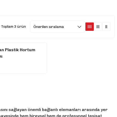
Toplam 3 ürün
an Plastik Hortum
ru
asını sağlayan önemli bağlantı elemanları arasında yer
ı sayesinde hem bireysel hem de profesyonel tesisat