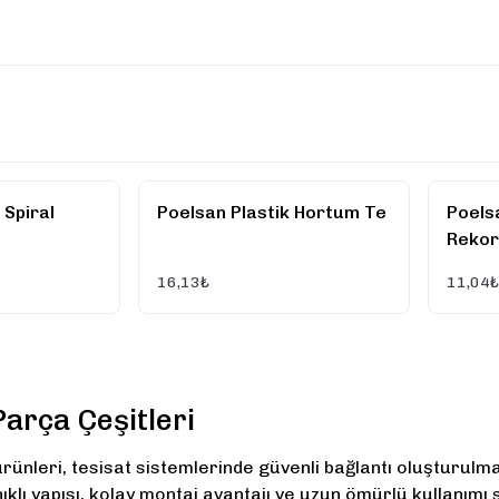
 Spiral
Poelsan Plastik Hortum Te
Poels
Reko
16,13₺
11,04₺
Parça Çeşitleri
ürünleri, tesisat sistemlerinde güvenli bağlantı oluşturulm
ıklı yapısı, kolay montaj avantajı ve uzun ömürlü kullanım