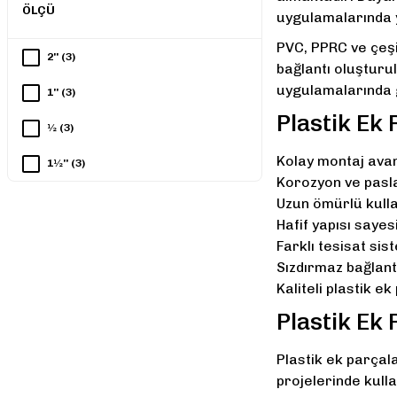
ÖLÇÜ
uygulamalarında y
PVC, PPRC ve çeşit
2'' (3)
bağlantı oluşturul
uygulamalarında g
1'' (3)
Plastik Ek 
½ (3)
Kolay montaj avan
1½'' (3)
Korozyon ve pas
1¼'' (3)
Uzun ömürlü kull
Hafif yapısı sayes
¾'' (3)
Farklı tesisat si
Sızdırmaz bağlant
Kaliteli plastik e
Plastik Ek 
Plastik ek parçala
projelerinde kulla