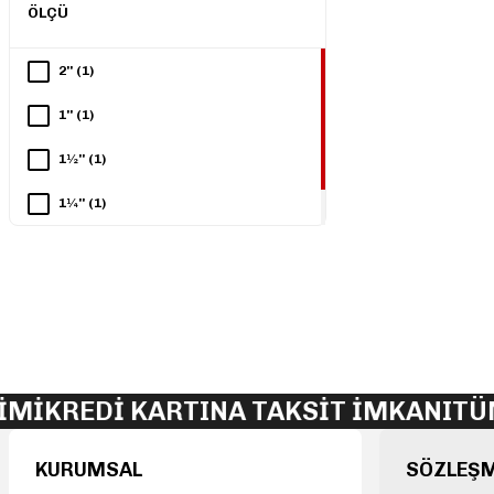
ÖLÇÜ
2'' (1)
1'' (1)
1½'' (1)
1¼'' (1)
¾'' (1)
Mİ
KREDİ KARTINA TAKSİT İMKANI
TÜM 
KURUMSAL
SÖZLEŞ