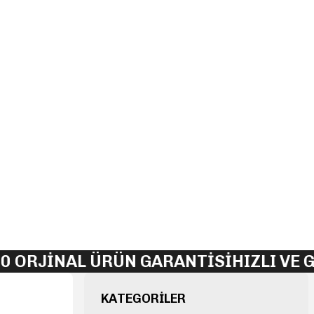
 ORJİNAL ÜRÜN GARANTİSİ
HIZLI VE G
KATEGORİLER