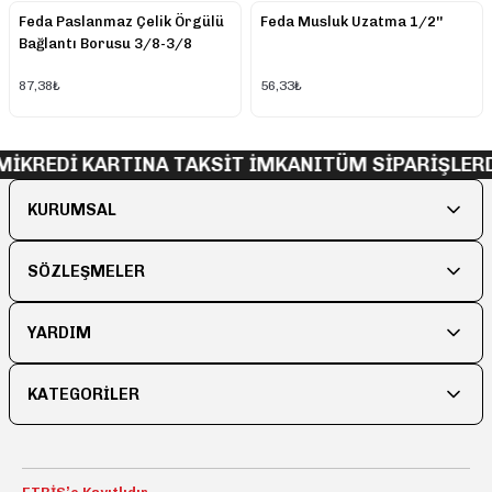
Feda Paslanmaz Çelik Örgülü
Feda Musluk Uzatma 1/2''
Bağlantı Borusu 3/8-3/8
87,38₺
56,33₺
Mİ
KREDİ KARTINA TAKSİT İMKANI
TÜM SİPARİŞLERD
KURUMSAL
SÖZLEŞMELER
YARDIM
KATEGORİLER