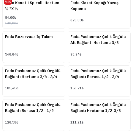
%40
Feda Kenetli Spiralli Hortum
Feda Klozet Kapağı Yavaş
½ *X ½
Kapama
84,00₺
678,83₺
140,00₺
Feda Rezervuar İç Takım
Feda Paslanmaz Çelik Örgülü
Alt Bağlantı Hortumu 3/8-
M10
346,64₺
98,94₺
Feda Paslanmaz Çelik Örgülü
Feda Paslanmaz Çelik Örgülü
Bağlantı Hortumu 3/4 - 3/4
Bağlantı Borusu 1/2 - 3/4
183,43₺
156,71₺
Feda Paslanmaz Çelik Örgülü
Feda Paslanmaz Çelik Örgülü
Bağlantı Borusu 1/2 - 1/2
Bağlantı Hrotumu 1/2-3/8
126,38₺
111,21₺