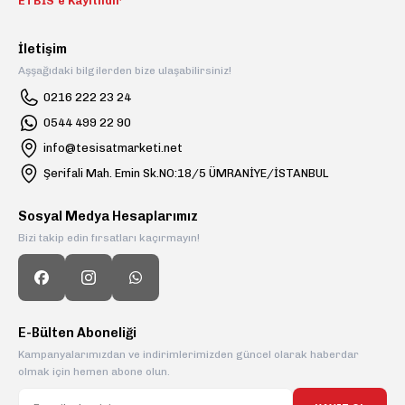
ETBİS’e Kayıtlıdır
İletişim
Aşşağıdaki bilgilerden bize ulaşabilirsiniz!
0216 222 23 24
0544 499 22 90
info@tesisatmarketi.net
Şerifali Mah. Emin Sk.NO:18/5 ÜMRANİYE/İSTANBUL
Sosyal Medya Hesaplarımız
Bizi takip edin fırsatları kaçırmayın!
E-Bülten Aboneliği
Kampanyalarımızdan ve indirimlerimizden güncel olarak haberdar
olmak için hemen abone olun.