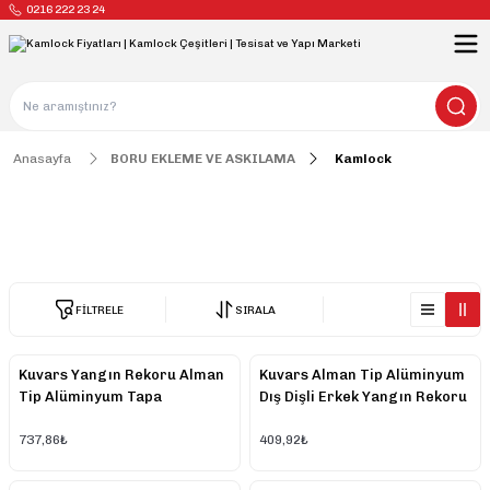
0216 222 23 24
Anasayfa
BORU EKLEME VE ASKILAMA
Kamlock
Kamlock
FİLTRELE
SIRALA
Kuvars Yangın Rekoru Alman
Kuvars Alman Tip Alüminyum
Tip Alüminyum Tapa
Dış Dişli Erkek Yangın Rekoru
737,86₺
409,92₺