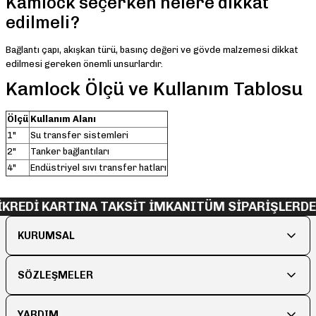
Kamlock seçerken nelere dikkat
edilmeli?
Bağlantı çapı, akışkan türü, basınç değeri ve gövde malzemesi dikkat
edilmesi gereken önemli unsurlardır.
Kamlock Ölçü ve Kullanım Tablosu
Ölçü
Kullanım Alanı
1"
Su transfer sistemleri
2"
Tanker bağlantıları
4"
Endüstriyel sıvı transfer hatları
KREDİ KARTINA TAKSİT İMKANI
TÜM SİPARİŞLERDE 
KURUMSAL
SÖZLEŞMELER
YARDIM