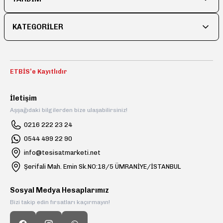
KATEGORİLER
ETBİS’e Kayıtlıdır
İletişim
Aşşağıdaki bilgilerden bize ulaşabilirsiniz!
0216 222 23 24
0544 499 22 90
info@tesisatmarketi.net
Şerifali Mah. Emin Sk.NO:18/5 ÜMRANİYE/İSTANBUL
Sosyal Medya Hesaplarımız
Bizi takip edin fırsatları kaçırmayın!