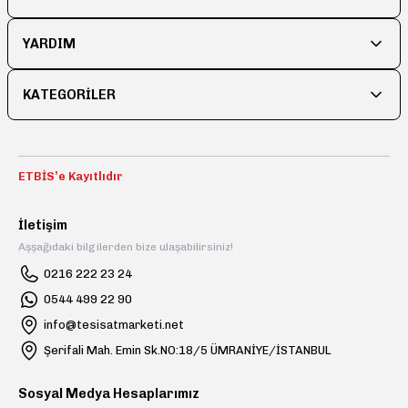
YARDIM
KATEGORİLER
ETBİS’e Kayıtlıdır
İletişim
Aşşağıdaki bilgilerden bize ulaşabilirsiniz!
0216 222 23 24
0544 499 22 90
info@tesisatmarketi.net
Şerifali Mah. Emin Sk.NO:18/5 ÜMRANİYE/İSTANBUL
Sosyal Medya Hesaplarımız