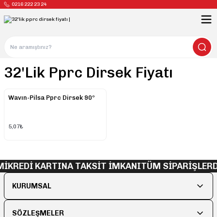
0216 222 23 24
32'lik Pprc Dirsek Fiyatı
Wavın-Pilsa Pprc Dirsek 90º
5,07₺
Mİ
KREDİ KARTINA TAKSİT İMKANI
TÜM SİPARİŞLERD
KURUMSAL
SÖZLEŞMELER