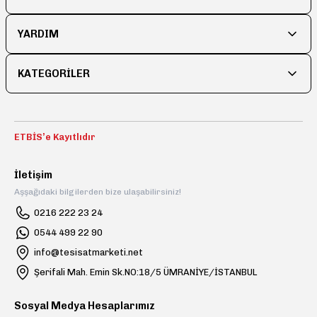
YARDIM
KATEGORİLER
ETBİS’e Kayıtlıdır
İletişim
Aşşağıdaki bilgilerden bize ulaşabilirsiniz!
0216 222 23 24
0544 499 22 90
info@tesisatmarketi.net
Şerifali Mah. Emin Sk.NO:18/5 ÜMRANİYE/İSTANBUL
Sosyal Medya Hesaplarımız