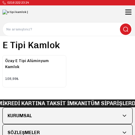
0216 222 23 24
E Tipi Kamlok
Özay E Tipi Alüminyum
Kamlok
108,99₺
Mİ
KREDİ KARTINA TAKSİT İMKANI
TÜM SİPARİŞLERD
KURUMSAL
SÖZLEŞMELER