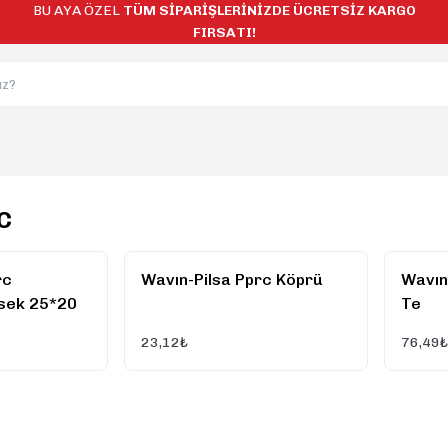
BU AYA ÖZEL
TÜM SİPARİŞLERİNİZDE ÜCRETSİZ KARGO
FIRSATI!
c
rc
Wavın-Pilsa Pprc Köprü
Wavın-
rsek 25*20
Te
23,12₺
76,49₺