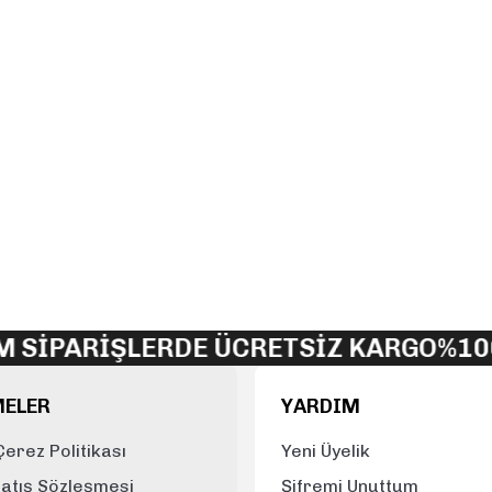
 SİPARİŞLERDE ÜCRETSİZ KARGO
%100
MELER
YARDIM
 Çerez Politikası
Yeni Üyelik
Satış Sözleşmesi
Şifremi Unuttum