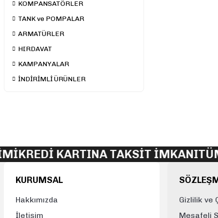
KOMPANSATÖRLER
TANK ve POMPALAR
ARMATÜRLER
HIRDAVAT
KAMPANYALAR
İNDİRİMLİ ÜRÜNLER
Mİ
KREDİ KARTINA TAKSİT İMKANI
TÜM
KURUMSAL
SÖZLEŞ
Hakkımızda
Gizlilik ve
İletişim
Mesafeli 