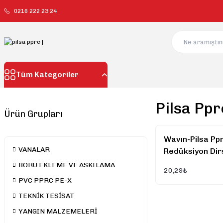
0216 222 23 24
Tüm Kategoriler
Pilsa Ppr
Ürün Grupları
Wavın-Pilsa Pp
VANALAR
Redüksiyon Di
BORU EKLEME VE ASKILAMA
20,29₺
PVC PPRC PE-X
TEKNİK TESİSAT
YANGIN MALZEMELERİ