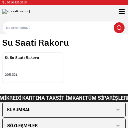
0216 222 23 24
Su Saati Rakoru
Kt Su Saati Rakoru
205,32₺
Mİ
KREDİ KARTINA TAKSİT İMKANI
TÜM SİPARİŞLER
KURUMSAL
SÖZLEŞMELER