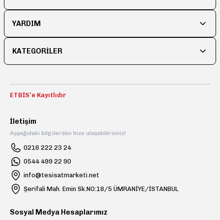
YARDIM
KATEGORİLER
ETBİS’e Kayıtlıdır
İletişim
Aşşağıdaki bilgilerden bize ulaşabilirsiniz!
0216 222 23 24
0544 499 22 90
info@tesisatmarketi.net
Şerifali Mah. Emin Sk.NO:18/5 ÜMRANİYE/İSTANBUL
Sosyal Medya Hesaplarımız