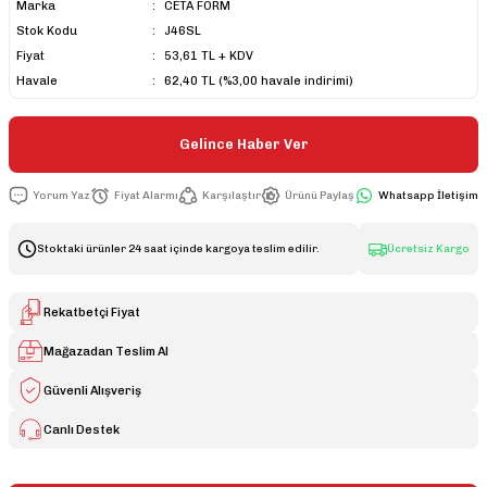
Marka
CETA FORM
Stok Kodu
J46SL
Fiyat
53,61 TL + KDV
Havale
62,40 TL (%3,00 havale indirimi)
Gelince Haber Ver
Yorum Yaz
Fiyat Alarmı
Karşılaştır
Ürünü Paylaş
Whatsapp İletişim
Stoktaki ürünler 24 saat içinde kargoya teslim edilir.
Ücretsiz Kargo
Rekatbetçi Fiyat
Mağazadan Teslim Al
Güvenli Alışveriş
Canlı Destek