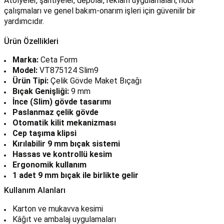
Atölyeler, şantiyeler, depolar, reklam uygulamaları, hobi
çalışmaları ve genel bakım-onarım işleri için güvenilir bir
yardımcıdır.
Ürün Özellikleri
Marka:
Ceta Form
Model:
VT875124 Slim9
Ürün Tipi:
Çelik Gövde Maket Bıçağı
Bıçak Genişliği:
9 mm
İnce (Slim) gövde tasarımı
Paslanmaz çelik gövde
Otomatik kilit mekanizması
Cep taşıma klipsi
Kırılabilir 9 mm bıçak sistemi
Hassas ve kontrollü kesim
Ergonomik kullanım
1 adet 9 mm bıçak ile birlikte gelir
Kullanım Alanları
Karton ve mukavva kesimi
Kâğıt ve ambalaj uygulamaları