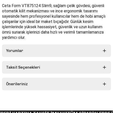
Ceta Form VT875124 Slim9, sağlam çelik gövdesi, güvenli
otomatik kilit mekanizması ve ince ergonomik tasarımı
sayesinde hem profesyonel kullanıcılar hem de hobi amaçlı
çalışanlar için ideal bir maket bıçağıdır. Günlük kesim
işlemlerinde yüksek hassasiyet, güvenlik ve uzun kullanım
ömrü sunarak işlerinizi daha hızlı ve verimli tamamlamanıza
yardımcı olur.
Yorumlar
Taksit Seçenekleri
Bu ürüne ilk yorumu siz yapın!
Önerileriniz
Yorum Yaz
Bu ürünün fiyat bilgisi, resim, ürün açıklamalarında ve diğer
konularda yetersiz gördüğünüz noktaları öneri formunu kullanarak
tarafımıza iletebilirsiniz.
Görüş ve önerileriniz için teşekkür ederiz.