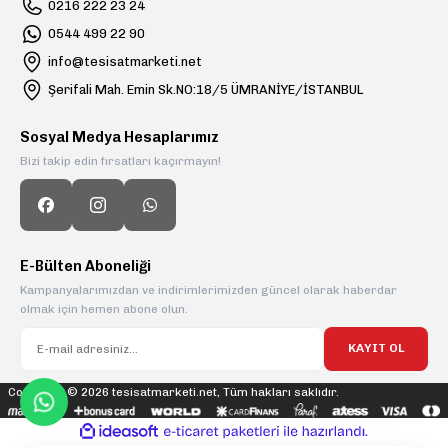
0216 222 23 24
0544 499 22 90
info@tesisatmarketi.net
Şerifali Mah. Emin Sk.NO:18/5 ÜMRANİYE/İSTANBUL
Sosyal Medya Hesaplarımız
Bizi takip edin fırsatları kaçırmayın!
E-Bülten Aboneliği
Kampanyalarımızdan ve indirimlerimizden güncel olarak haberdar
olmak için hemen abone olun.
KAYIT OL
Copyright © 2026 tesisatmarketi.net, Tüm hakları saklıdır.
ideasoft
ile
e-
hazırlandı.
ticaret