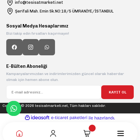
info@tesisatmarketi.net
Şerifali Mah. Emin Sk.NO:18/5 ÜMRANİYE/İSTANBUL
Sosyal Medya Hesaplarımız
Bizi takip edin fırsatları kaçırmayın!
E-Bülten Aboneliği
Kampanyalarımızdan ve indirimlerimizden güncel olarak haberdar
olmak için hemen abone olun.
KAYIT OL
Copyright © 2026 tesisatmarketi.net, Tüm hakları saklıdır.
ideasoft
ile
e-
hazırlandı.
ticaret
paketleri