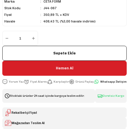
Marka
CETA FORM
Stok Kodu
J44-067
Fiyat
350,89 TL + KDV
Havale
408,43 TL (%3,00 havale indirimi)
Sepete Ekle
Hemen Al
Yorum Yaz
Fiyat Alarmı
Karşılaştır
Ürünü Paylaş
Whatsapp İletişim
Stoktaki ürünler 24 saat içinde kargoya teslim edilir.
Ücretsiz Kargo
Rekatbetçi Fiyat
Mağazadan Teslim Al