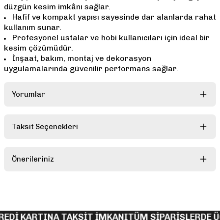
düzgün kesim imkânı sağlar.
Hafif ve kompakt yapısı sayesinde dar alanlarda rahat
kullanım sunar.
Profesyonel ustalar ve hobi kullanıcıları için ideal bir
kesim çözümüdür.
İnşaat, bakım, montaj ve dekorasyon
uygulamalarında güvenilir performans sağlar.
Yorumlar
Taksit Seçenekleri
Bu ürüne ilk yorumu siz yapın!
Önerileriniz
Yorum Yaz
Bu ürünün fiyat bilgisi, resim, ürün açıklamalarında ve diğer
konularda yetersiz gördüğünüz noktaları öneri formunu kullanarak
tarafımıza iletebilirsiniz.
Görüş ve önerileriniz için teşekkür ederiz.
EDİ KARTINA TAKSİT İMKANI
TÜM SİPARİŞLERDE Ü