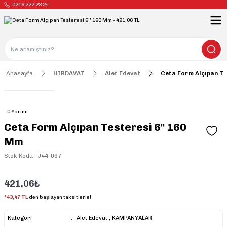
0216 222 23 24
Anasayfa
HIRDAVAT
Alet Edevat
Ceta Form Alçıpan Te
0 Yorum
Ceta Form Alçıpan Testeresi 6'' 160
Mm
Stok Kodu : J44-067
421,06₺
*43,47 TL
den başlayan taksitlerle!
Kategori
Alet Edevat
,
KAMPANYALAR