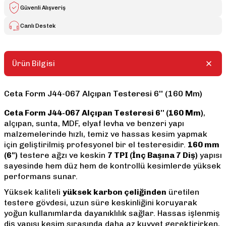
Güvenli Alışveriş
Canlı Destek
Ürün Bilgisi
Ceta Form J44-067 Alçıpan Testeresi 6'' (160 Mm)
Ceta Form J44-067 Alçıpan Testeresi 6'' (160 Mm)
,
alçıpan, sunta, MDF, elyaf levha ve benzeri yapı
malzemelerinde hızlı, temiz ve hassas kesim yapmak
için geliştirilmiş profesyonel bir el testeresidir.
160 mm
(6")
testere ağzı ve keskin
7 TPI (İnç Başına 7 Diş)
yapısı
sayesinde hem düz hem de kontrollü kesimlerde yüksek
performans sunar.
Yüksek kaliteli
yüksek karbon çeliğinden
üretilen
testere gövdesi, uzun süre keskinliğini koruyarak
yoğun kullanımlarda dayanıklılık sağlar. Hassas işlenmiş
diş yapısı kesim sırasında daha az kuvvet gerektirirken,