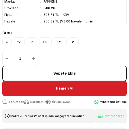
Marka
PAKKENS
Stok Kodu
PAKEVK
Fiyat
803,71 TL + KDV
Havale
935,52 TL (%3,00 havale indirimi)
ÖLÇÜ
½
¾''
1''
1¼''
1½''
2''
Sepete Ekle
Hemen Al
Yorum Yaz
Karşılaştır
Ürünü Paylaş
Whatsapp İletişim
Stoktaki ürünler 24 saat içinde kargoya teslim edilir.
Ücretsiz Kargo