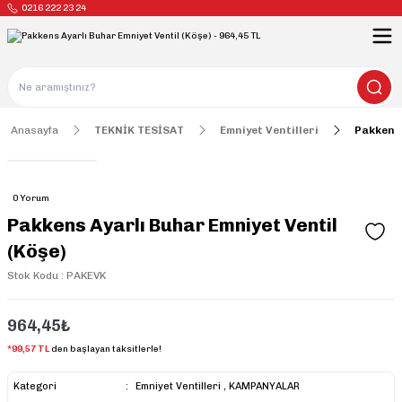
0216 222 23 24
Anasayfa
TEKNİK TESİSAT
Emniyet Ventilleri
Pakkens 
0 Yorum
Pakkens Ayarlı Buhar Emniyet Ventil
(Köşe)
Stok Kodu : PAKEVK
964,45₺
*99,57 TL
den başlayan taksitlerle!
Kategori
Emniyet Ventilleri
,
KAMPANYALAR