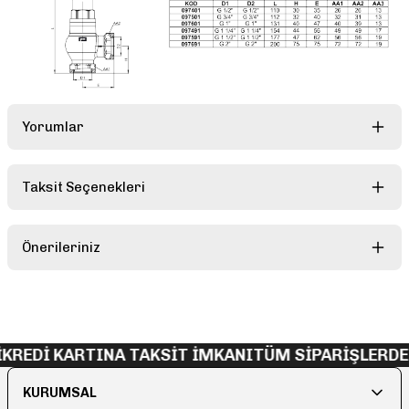
Yorumlar
Taksit Seçenekleri
Bu ürüne ilk yorumu siz yapın!
Önerileriniz
Yorum Yaz
Bu ürünün fiyat bilgisi, resim, ürün açıklamalarında ve diğer
konularda yetersiz gördüğünüz noktaları öneri formunu kullanarak
tarafımıza iletebilirsiniz.
Görüş ve önerileriniz için teşekkür ederiz.
KREDİ KARTINA TAKSİT İMKANI
TÜM SİPARİŞLERDE
Ürün resmi kalitesiz, bozuk veya görüntülenemiyor.
KURUMSAL