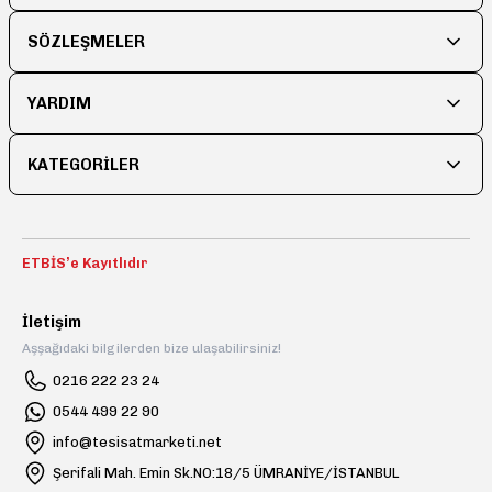
Ürün açıklamasında eksik bilgiler bulunuyor.
Ürün bilgilerinde hatalar bulunuyor.
SÖZLEŞMELER
Ürün fiyatı diğer sitelerden daha pahalı.
YARDIM
Bu ürüne benzer farklı alternatifler olmalı.
KATEGORİLER
Gönder
ETBİS’e Kayıtlıdır
İletişim
Aşşağıdaki bilgilerden bize ulaşabilirsiniz!
0216 222 23 24
0544 499 22 90
info@tesisatmarketi.net
Şerifali Mah. Emin Sk.NO:18/5 ÜMRANİYE/İSTANBUL