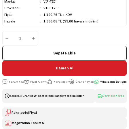
Marka
VİP-TEC
Stok Kodu
VT891205
Fiyat
1.190,76 TL + KDV
Havale
1.386,05 TL (%3,00 havale indirimi)
Sepete Ekle
Hemen Al
Yorum Yaz
Fiyat Alarmı
Karşılaştır
Ürünü Paylaş
Whatsapp İletişim
Stoktaki ürünler 24 saat içinde kargoya teslim edilir.
Ücretsiz Kargo
Rekatbetçi Fiyat
Mağazadan Teslim Al