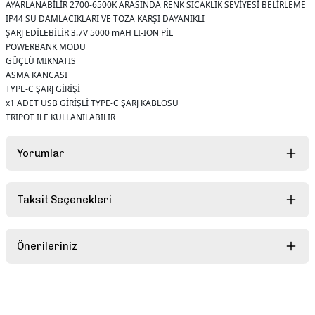
AYARLANABİLİR 2700-6500K ARASINDA RENK SICAKLIK SEVİYESİ BELİRLEME
IP44 SU DAMLACIKLARI VE TOZA KARŞI DAYANIKLI
ŞARJ EDİLEBİLİR 3.7V 5000 mAH LI-ION PİL
POWERBANK MODU
GÜÇLÜ MIKNATIS
ASMA KANCASI
TYPE-C ŞARJ GİRİŞİ
x1 ADET USB GİRİŞLİ TYPE-C ŞARJ KABLOSU
TRİPOT İLE KULLANILABİLİR
Yorumlar
Taksit Seçenekleri
Bu ürüne ilk yorumu siz yapın!
Önerileriniz
Yorum Yaz
Bu ürünün fiyat bilgisi, resim, ürün açıklamalarında ve diğer
konularda yetersiz gördüğünüz noktaları öneri formunu kullanarak
tarafımıza iletebilirsiniz.