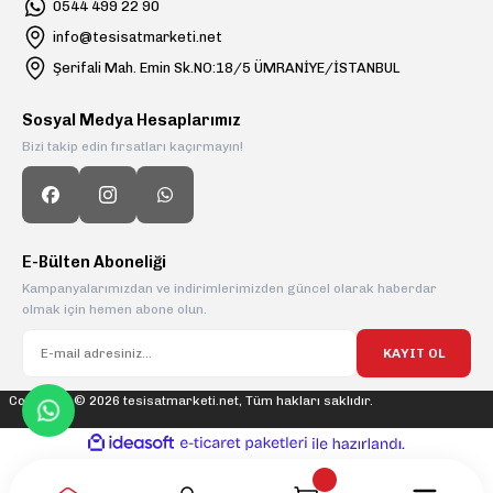
0544 499 22 90
info@tesisatmarketi.net
Şerifali Mah. Emin Sk.NO:18/5 ÜMRANİYE/İSTANBUL
Sosyal Medya Hesaplarımız
Bizi takip edin fırsatları kaçırmayın!
E-Bülten Aboneliği
Kampanyalarımızdan ve indirimlerimizden güncel olarak haberdar
olmak için hemen abone olun.
KAYIT OL
Copyright © 2026 tesisatmarketi.net, Tüm hakları saklıdır.
ideasoft
ile
e-
hazırlandı.
ticaret
paketleri