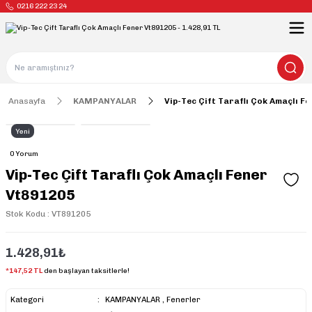
0216 222 23 24
Anasayfa
KAMPANYALAR
Vip-Tec Çift Taraflı Çok Amaçlı F
Yeni
0 Yorum
Vip-Tec Çift Taraflı Çok Amaçlı Fener
Vt891205
Stok Kodu : VT891205
1.428,91₺
*147,52 TL
den başlayan taksitlerle!
Kategori
KAMPANYALAR
,
Fenerler