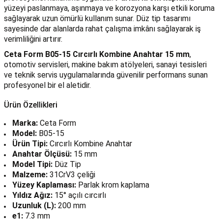
yüzeyi paslanmaya, aşınmaya ve korozyona karşı etkili koruma
sağlayarak uzun ömürlü kullanım sunar. Düz tip tasarımı
sayesinde dar alanlarda rahat çalışma imkânı sağlayarak iş
verimliliğini artırır.
Ceta Form B05-15 Cırcırlı Kombine Anahtar 15 mm
,
otomotiv servisleri, makine bakım atölyeleri, sanayi tesisleri
ve teknik servis uygulamalarında güvenilir performans sunan
profesyonel bir el aletidir.
Ürün Özellikleri
Marka:
Ceta Form
Model:
B05-15
Ürün Tipi:
Cırcırlı Kombine Anahtar
Anahtar Ölçüsü:
15 mm
Model Tipi:
Düz Tip
Malzeme:
31CrV3 çeliği
Yüzey Kaplaması:
Parlak krom kaplama
Yıldız Ağız:
15° açılı cırcırlı
Uzunluk (L):
200 mm
e1:
7.3 mm