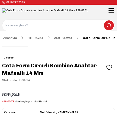
0216 222 23 24
Anasayfa
HIRDAVAT
Alet Edevat
Ceta Form Cırcırlı 
0 Yorum
Ceta Form Cırcırlı Kombine Anahtar
Mafsallı 14 Mm
Stok Kodu : B06-14
929,84₺
*96,00 TL
den başlayan taksitlerle!
Kategori
Alet Edevat
,
KAMPANYALAR