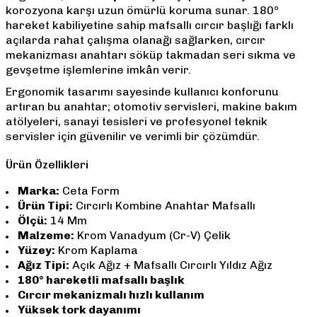
korozyona karşı uzun ömürlü koruma sunar. 180°
hareket kabiliyetine sahip mafsallı cırcır başlığı farklı
açılarda rahat çalışma olanağı sağlarken, cırcır
mekanizması anahtarı söküp takmadan seri sıkma ve
gevşetme işlemlerine imkân verir.
Ergonomik tasarımı sayesinde kullanıcı konforunu
artıran bu anahtar; otomotiv servisleri, makine bakım
atölyeleri, sanayi tesisleri ve profesyonel teknik
servisler için güvenilir ve verimli bir çözümdür.
Ürün Özellikleri
Marka:
Ceta Form
Ürün Tipi:
Cırcırlı Kombine Anahtar Mafsallı
Ölçü:
14 Mm
Malzeme:
Krom Vanadyum (Cr-V) Çelik
Yüzey:
Krom Kaplama
Ağız Tipi:
Açık Ağız + Mafsallı Cırcırlı Yıldız Ağız
180° hareketli mafsallı başlık
Cırcır mekanizmalı hızlı kullanım
Yüksek tork dayanımı