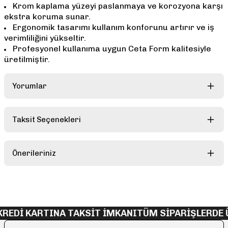
Krom kaplama yüzeyi paslanmaya ve korozyona karşı
ekstra koruma sunar.
Ergonomik tasarımı kullanım konforunu artırır ve iş
verimliliğini yükseltir.
Profesyonel kullanıma uygun Ceta Form kalitesiyle
üretilmiştir.
Yorumlar
Taksit Seçenekleri
Bu ürüne ilk yorumu siz yapın!
Önerileriniz
Yorum Yaz
Bu ürünün fiyat bilgisi, resim, ürün açıklamalarında ve diğer
konularda yetersiz gördüğünüz noktaları öneri formunu kullanarak
tarafımıza iletebilirsiniz.
Görüş ve önerileriniz için teşekkür ederiz.
REDİ KARTINA TAKSİT İMKANI
TÜM SİPARİŞLERDE 