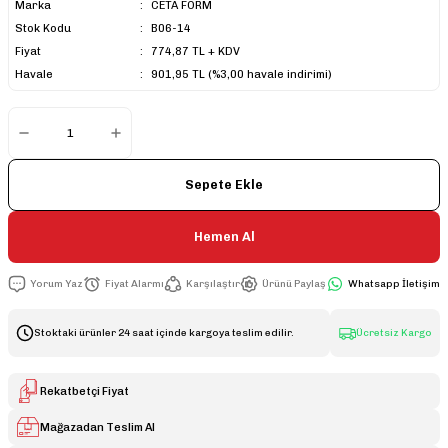
Marka
CETA FORM
Stok Kodu
B06-14
Fiyat
774,87 TL + KDV
Havale
901,95 TL (%3,00 havale indirimi)
Sepete Ekle
Hemen Al
Yorum Yaz
Fiyat Alarmı
Karşılaştır
Ürünü Paylaş
Whatsapp İletişim
Stoktaki ürünler 24 saat içinde kargoya teslim edilir.
Ücretsiz Kargo
Rekatbetçi Fiyat
Mağazadan Teslim Al