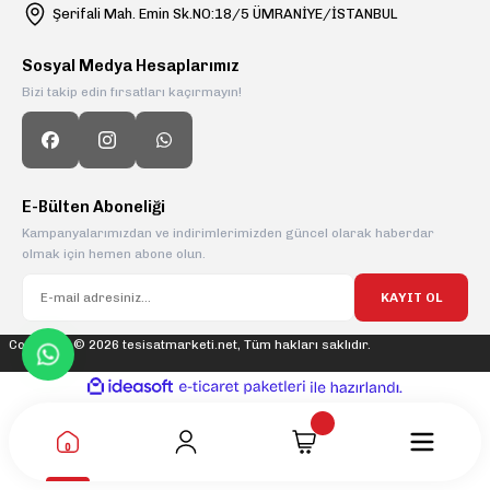
Şerifali Mah. Emin Sk.NO:18/5 ÜMRANİYE/İSTANBUL
Sosyal Medya Hesaplarımız
Bizi takip edin fırsatları kaçırmayın!
E-Bülten Aboneliği
Kampanyalarımızdan ve indirimlerimizden güncel olarak haberdar
olmak için hemen abone olun.
KAYIT OL
Copyright © 2026 tesisatmarketi.net, Tüm hakları saklıdır.
ideasoft
ile
e-
hazırlandı.
ticaret
paketleri