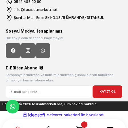
0544 499 22 90
info@tesisatmarketi.net
Şerifali Mah. Emin Sk.NO:18/5 ÜMRANİYE/İSTANBUL
Sosyal Medya Hesaplarımız
Bizi takip edin fırsatları kaçırmayın!
E-Bülten Aboneliği
Kampanyalarımızdan ve indirimlerimizden güncel olarak haberdar
olmak için hemen abone olun.
KAYIT OL
Copyright © 2026 tesisatmarketi.net, Tüm hakları saklıdır.
ideasoft
ile
e-
hazırlandı.
ticaret
paketleri