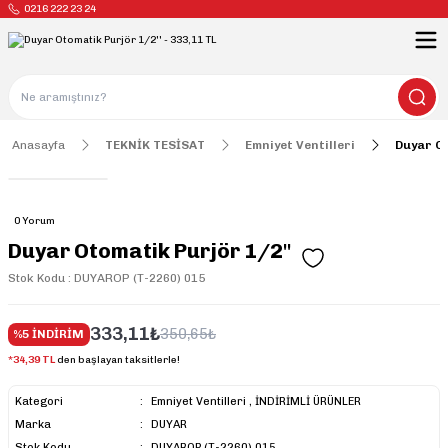
0216 222 23 24
Anasayfa
TEKNİK TESİSAT
Emniyet Ventilleri
Duyar Ot
0 Yorum
Duyar Otomatik Purjör 1/2''
Stok Kodu : DUYAROP (T-2260) 015
333,11₺
350,65₺
%5 İNDİRİM
*34,39 TL
den başlayan taksitlerle!
Kategori
Emniyet Ventilleri
,
İNDİRİMLİ ÜRÜNLER
Marka
DUYAR
Stok Kodu
DUYAROP (T-2260) 015