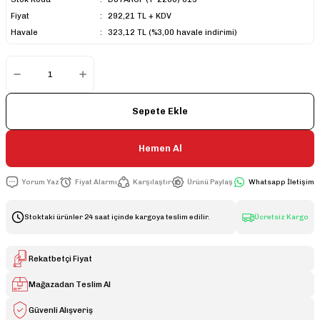
Fiyat
292,21 TL + KDV
Havale
323,12 TL (%3,00 havale indirimi)
Sepete Ekle
Hemen Al
Yorum Yaz
Fiyat Alarmı
Karşılaştır
Ürünü Paylaş
Whatsapp İletişim
Stoktaki ürünler 24 saat içinde kargoya teslim edilir.
Ücretsiz Kargo
Rekatbetçi Fiyat
Mağazadan Teslim Al
Güvenli Alışveriş