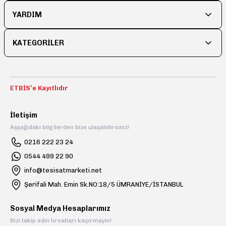
YARDIM
Bu ürüne benzer farklı alternatifler olmalı.
KATEGORİLER
Gönder
ETBİS’e Kayıtlıdır
İletişim
Aşşağıdaki bilgilerden bize ulaşabilirsiniz!
0216 222 23 24
0544 499 22 90
info@tesisatmarketi.net
Şerifali Mah. Emin Sk.NO:18/5 ÜMRANİYE/İSTANBUL
Sosyal Medya Hesaplarımız
Bizi takip edin fırsatları kaçırmayın!