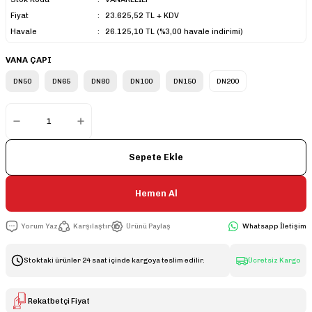
Fiyat
23.625,52 TL + KDV
Havale
26.125,10 TL (%3,00 havale indirimi)
VANA ÇAPI
DN50
DN65
DN80
DN100
DN150
DN200
Sepete Ekle
Hemen Al
Yorum Yaz
Karşılaştır
Ürünü Paylaş
Whatsapp İletişim
Stoktaki ürünler 24 saat içinde kargoya teslim edilir.
Ücretsiz Kargo
Rekatbetçi Fiyat