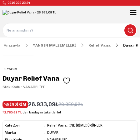
0216 222 23 24
Anasayfa
YANGIN MALZEMELERİ
Relief Vana
Duyar Re
0 Yorum
Duyar Relief Vana
Stok Kodu : VANARELİEF
26.933,09₺
28.350,62₺
%5 İNDİRİM
*2.780,62 TL
den başlayan taksitlerle!
Kategori
Relief Vana
,
İNDİRİMLİ ÜRÜNLER
Marka
DUYAR
Stok Kodu
VANARELİEF