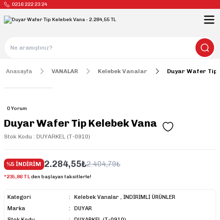
0216 222 23 24
Anasayfa
VANALAR
Kelebek Vanalar
Duyar Wafer Tip 
0 Yorum
Duyar Wafer Tip Kelebek Vana
Stok Kodu : DUYARKEL (T-0910)
2.284,55₺
2.404,79₺
%5 İNDİRİM
*235,86 TL
den başlayan taksitlerle!
Kategori
Kelebek Vanalar
,
İNDİRİMLİ ÜRÜNLER
Marka
DUYAR
Stok Kodu
DUYARKEL (T-0910)