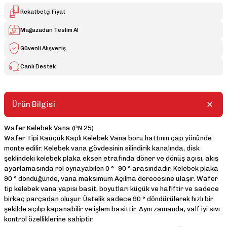
Rekatbetçi Fiyat
Mağazadan Teslim Al
Güvenli Alışveriş
Canlı Destek
Ürün Bilgisi
Wafer Kelebek Vana (PN 25)
Wafer Tipi Kauçuk Kaplı Kelebek Vana boru hattının çap yönünde
monte edilir. Kelebek vana gövdesinin silindirik kanalında, disk
şeklindeki kelebek plaka eksen etrafında döner ve dönüş açısı, akış
ayarlamasında rol oynayabilen 0 ° -90 ° arasındadır. Kelebek plaka
90 ° döndüğünde, vana maksimum Açılma derecesine ulaşır. Wafer
tip kelebek vana yapısı basit, boyutları küçük ve hafiftir ve sadece
birkaç parçadan oluşur. Üstelik sadece 90 ° döndürülerek hızlı bir
şekilde açılıp kapanabilir ve işlem basittir. Aynı zamanda, valf iyi sıvı
kontrol özelliklerine sahiptir.