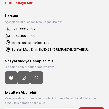
ETBİS’e Kayıtlıdır
İletişim
Aşşağıdaki bilgilerden bize ulaşabilirsiniz!
0216 222 23 24
0544 499 22 90
info@tesisatmarketi.net
Şerifali Mah. Emin Sk.NO:18/5 ÜMRANİYE/İSTANBUL
Sosyal Medya Hesaplarımız
Bizi takip edin fırsatları kaçırmayın!
E-Bülten Aboneliği
Kampanyalarımızdan ve indirimlerimizden güncel olarak haberdar
olmak için hemen abone olun.