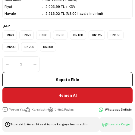
Fiyat
2.003,99 TL + KDV
Havale
2.216,02 TL (%3,00 havale indirimi)
ÇAP
DN40
DN50
DN65
DN80
DN100
DN125
DN150
DN200
DN250
DN300
Sepete Ekle
Hemen Al
Yorum Yaz
Karşılaştır
Ürünü Paylaş
Whatsapp İletişim
Stoktaki ürünler 24 saat içinde kargoya teslim edilir.
Ücretsiz Kargo