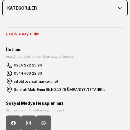
KATEGORİLER
Gönder
ETBİS’e Kayıtlıdır
İletişim
Aşşağıdaki bilgilerden bize ulaşabilirsiniz!
0216 222 23 24
0544 499 22 90
info@tesisatmarketi.net
Şerifali Mah. Emin Sk.NO:18/5 ÜMRANİYE/İSTANBUL
Sosyal Medya Hesaplarımız
Bizi takip edin fırsatları kaçırmayın!