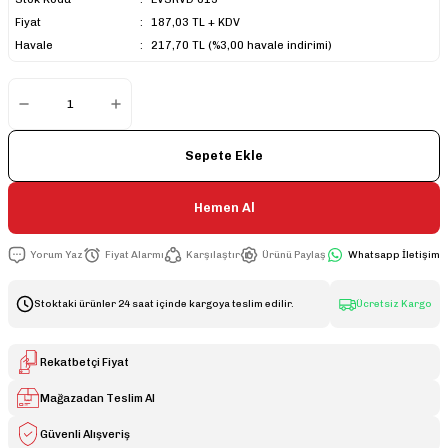
Fiyat
187,03 TL + KDV
Havale
217,70 TL (%3,00 havale indirimi)
Sepete Ekle
Hemen Al
Yorum Yaz
Fiyat Alarmı
Karşılaştır
Ürünü Paylaş
Whatsapp İletişim
Stoktaki ürünler 24 saat içinde kargoya teslim edilir.
Ücretsiz Kargo
Rekatbetçi Fiyat
Mağazadan Teslim Al
Güvenli Alışveriş