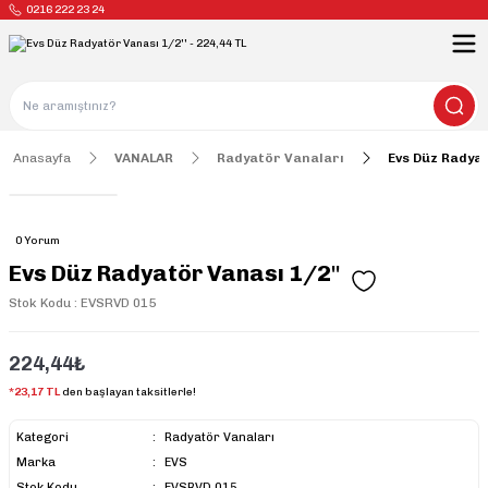
0216 222 23 24
Anasayfa
VANALAR
Radyatör Vanaları
Evs Düz Radyat
0 Yorum
Evs Düz Radyatör Vanası 1/2''
Stok Kodu : EVSRVD 015
224,44₺
*23,17 TL
den başlayan taksitlerle!
Kategori
Radyatör Vanaları
Marka
EVS
Stok Kodu
EVSRVD 015