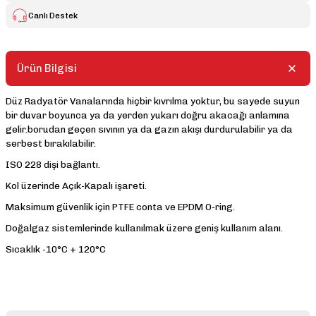
Canlı Destek
Ürün Bilgisi
Düz Radyatör Vanalarında hiçbir kıvrılma yoktur, bu sayede suyun
bir duvar boyunca ya da yerden yukarı doğru akacağı anlamına
gelir.borudan geçen sıvının ya da gazın akışı durdurulabilir ya da
serbest bırakılabilir.
ISO 228 dişi bağlantı.
Kol üzerinde Açık-Kapalı işareti.
Maksimum güvenlik için PTFE conta ve EPDM O-ring.
Doğalgaz sistemlerinde kullanılmak üzere geniş kullanım alanı.
Sıcaklık -10°C + 120°C