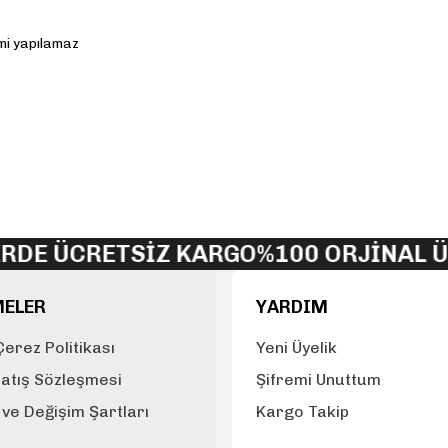
emi yapılamaz
yetersiz gördüğünüz noktaları öneri formunu kullanarak tarafımıza iletebi
Bu ürüne ilk yorumu siz yapın!
Yorum Yaz
DE ÜCRETSİZ KARGO
%100 ORJİNAL ÜR
MELER
YARDIM
 Çerez Politikası
Yeni Üyelik
Satış Sözleşmesi
Şifremi Unuttum
e ve Değişim Şartları
Kargo Takip