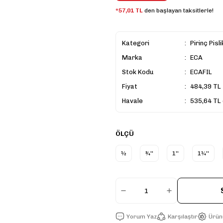
*57,01 TL
den başlayan taksitlerle!
Kategori
Pirinç Pisl
Marka
ECA
Stok Kodu
ECAFIL
Fiyat
484,39 TL
Havale
535,64 TL 
ÖLÇÜ
½
¾''
1''
1¼''
Yorum Yaz
Karşılaştır
Ürün