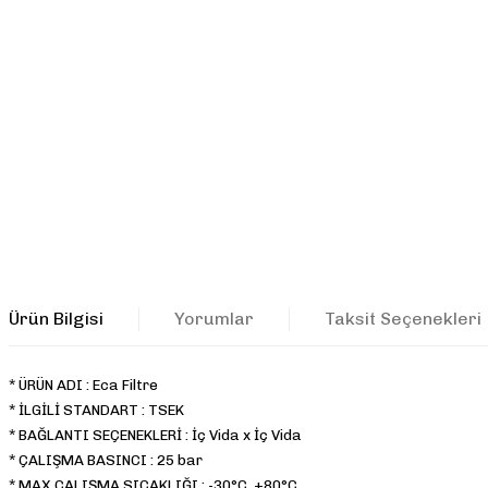
Ürün Bilgisi
Yorumlar
Taksit Seçenekleri
*
ÜRÜN ADI
:
Eca Filtre
*
İLGİLİ STANDART
:
TSEK
*
BAĞLANTI SEÇENEKLERİ
:
İç Vida x İç Vida
*
ÇALIŞMA BASINCI
:
25 bar
*
MAX ÇALIŞMA SICAKLIĞI
:
-30°C, +80°C