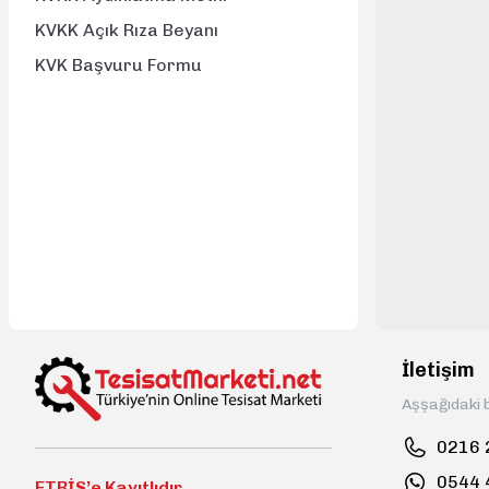
KVKK Açık Rıza Beyanı
KVK Başvuru Formu
İletişim
Aşşağıdaki b
0216 
0544 
ETBİS’e Kayıtlıdır