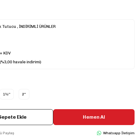
ik Tutucu
,
İNDİRİMLİ ÜRÜNLER
 + KDV
(%3,00 havale indirimi)
1½''
2''
Sepete Ekle
Hemen Al
ü Paylaş
Whatsapp İletişim