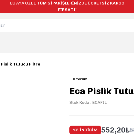
BU AYA ÖZEL
TÜM SİPARİŞLERİNİZDE ÜCRETSİZ KARGO
FIRSATI!
 Pislik Tutucu Filtre
0 Yorum
Eca Pislik Tutu
Stok Kodu : ECAFIL
552,20₺
5
%5 İNDİRİM