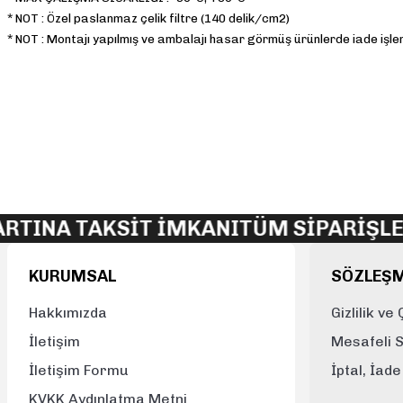
*
NOT
:
Özel paslanmaz çelik filtre (140 delik/cm2)
*
NOT
:
Montajı yapılmış ve ambalajı hasar görmüş ürünlerde iade işl
Bu ürünün fiyat bilgisi, resim, ürün açıklamalarında ve diğer konularda 
Görüş ve önerileriniz için teşekkür ederiz.
Ürün resmi kalitesiz, bozuk veya görüntülenemiyor.
Ürün açıklamasında eksik bilgiler bulunuyor.
TINA TAKSİT İMKANI
TÜM SİPARİŞLER
Ürün bilgilerinde hatalar bulunuyor.
Ürün fiyatı diğer sitelerden daha pahalı.
KURUMSAL
SÖZLEŞ
Bu ürüne benzer farklı alternatifler olmalı.
Hakkımızda
Gizlilik ve
İletişim
Mesafeli 
İletişim Formu
İptal, İad
KVKK Aydınlatma Metni