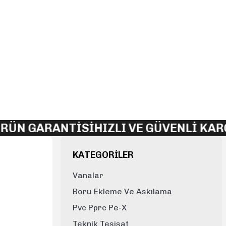
lirsiniz.
ÜN GARANTİSİ
HIZLI VE GÜVENLİ KARG
KATEGORİLER
Vanalar
Boru Ekleme Ve Askılama
Pvc Pprc Pe-X
Teknik Tesisat