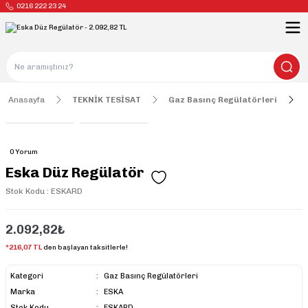
0216 222 23 24
Anasayfa
TEKNİK TESİSAT
Gaz Basınç Regülatörleri
0 Yorum
Eska Düz Regülatör
Stok Kodu : ESKARD
2.092,82₺
*216,07 TL
den başlayan taksitlerle!
Kategori
Gaz Basınç Regülatörleri
Marka
ESKA
Stok Kodu
ESKARD