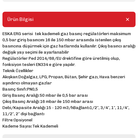
Ürün Bilgisi
ESKA ERG serisi tek kademeli gaz basınç regülatörleri maksimum
0,5 bar giriş basıncını 16 ile 150 mbar arasında istenilen çıkış
basıncına düşürmek için gaz hatlarında kullanılır. Çıkış basıncı aralığı
değişik yay seçimi ile ayarlanabilir
Regülatörler Ped 2014/68/EU drektifine göre üretilmiş olup,
fonksiyon tesleri EN334 e göre yapılır.
Teknik Özellikler
Akışkan:Doğalgaz, LPG, Propan, Bütan, Şehir gazı, Hava benzeri
aşındırıcı olmayan gazlar
Basınç Sınıfı:PN0,5
Giriş Basınç Aralığı:50 mbar ile 0,5 bar arası
Çıkış Basınç Aralığı:16 mbar ile 150 mbar arası
Debi/Kapasite Aralığı:15 - 120 m3/hBağlantı1/2″, 3/4″, 1″, 11/4″,
11/2″, 2″ dişi bağlantı
Filtre:Opsiyonel
Kademe Sayısı:Tek Kademeli