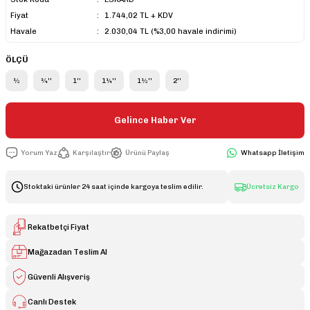
Fiyat
1.744,02 TL + KDV
Havale
2.030,04 TL (%3,00 havale indirimi)
ÖLÇÜ
½
¾''
1''
1¼''
1½''
2''
Gelince Haber Ver
Yorum Yaz
Karşılaştır
Ürünü Paylaş
Whatsapp İletişim
Stoktaki ürünler 24 saat içinde kargoya teslim edilir.
Ücretsiz Kargo
Rekatbetçi Fiyat
Mağazadan Teslim Al
Güvenli Alışveriş
Canlı Destek