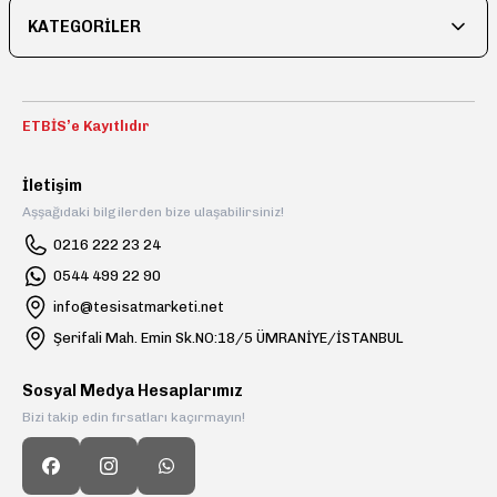
KATEGORİLER
Gönder
ETBİS’e Kayıtlıdır
İletişim
Aşşağıdaki bilgilerden bize ulaşabilirsiniz!
0216 222 23 24
0544 499 22 90
info@tesisatmarketi.net
Şerifali Mah. Emin Sk.NO:18/5 ÜMRANİYE/İSTANBUL
Sosyal Medya Hesaplarımız
Bizi takip edin fırsatları kaçırmayın!