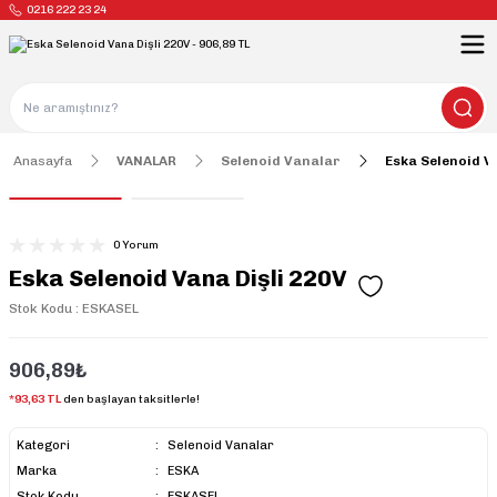
0216 222 23 24
Anasayfa
VANALAR
Selenoid Vanalar
Eska Selenoid Va
0 Yorum
Eska Selenoid Vana Dişli 220V
Stok Kodu : ESKASEL
906,89₺
*93,63 TL
den başlayan taksitlerle!
Kategori
Selenoid Vanalar
Marka
ESKA
Stok Kodu
ESKASEL