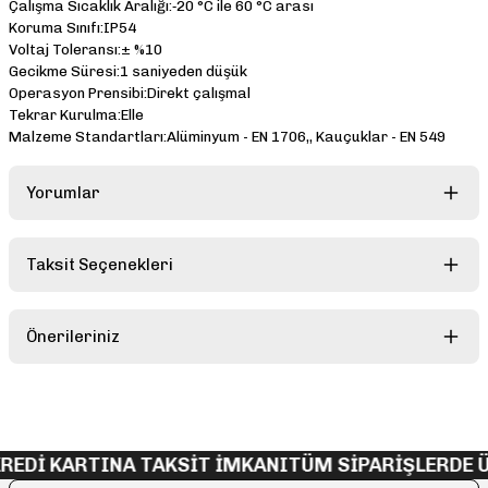
Çalışma Sıcaklık Aralığı:‐20 °C ile 60 °C arası
Koruma Sınıfı:IP54
Voltaj Toleransı:± %10
Gecikme Süresi:1 saniyeden düşük
Operasyon Prensibi:Direkt çalışmal
Tekrar Kurulma:Elle
Malzeme Standartları:Alüminyum - EN 1706,, Kauçuklar - EN 549
Yorumlar
Taksit Seçenekleri
Bu ürüne ilk yorumu siz yapın!
Önerileriniz
Yorum Yaz
Bu ürünün fiyat bilgisi, resim, ürün açıklamalarında ve diğer
konularda yetersiz gördüğünüz noktaları öneri formunu kullanarak
tarafımıza iletebilirsiniz.
Görüş ve önerileriniz için teşekkür ederiz.
REDİ KARTINA TAKSİT İMKANI
TÜM SİPARİŞLERDE Ü