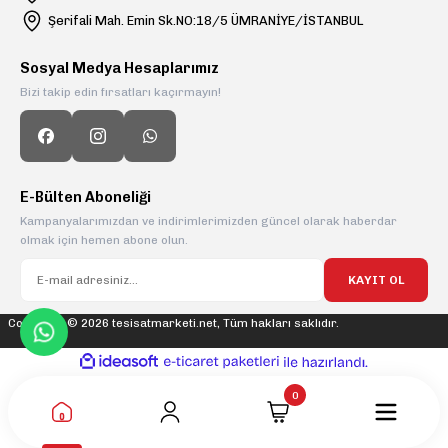
Şerifali Mah. Emin Sk.NO:18/5 ÜMRANİYE/İSTANBUL
Sosyal Medya Hesaplarımız
Bizi takip edin fırsatları kaçırmayın!
E-Bülten Aboneliği
Kampanyalarımızdan ve indirimlerimizden güncel olarak haberdar
olmak için hemen abone olun.
KAYIT OL
Copyright © 2026 tesisatmarketi.net, Tüm hakları saklıdır.
ideasoft
ile
e-
hazırlandı.
ticaret
paketleri
0