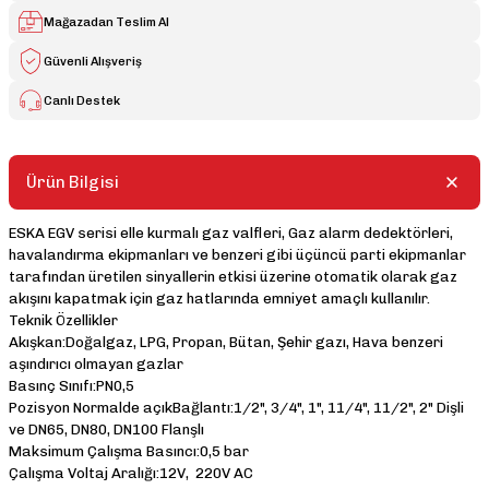
Mağazadan Teslim Al
Güvenli Alışveriş
Canlı Destek
Ürün Bilgisi
ESKA EGV serisi elle kurmalı gaz valfleri, Gaz alarm dedektörleri,
havalandırma ekipmanları ve benzeri gibi üçüncü parti ekipmanlar
tarafından üretilen sinyallerin etkisi üzerine otomatik olarak gaz
akışını kapatmak için gaz hatlarında emniyet amaçlı kullanılır.
Teknik Özellikler
Akışkan:Doğalgaz, LPG, Propan, Bütan, Şehir gazı, Hava benzeri
aşındırıcı olmayan gazlar
Basınç Sınıfı:PN0,5
Pozisyon Normalde açıkBağlantı:1/2", 3/4", 1", 11/4", 11/2", 2" Dişli
ve DN65, DN80, DN100 Flanşlı
Maksimum Çalışma Basıncı:0,5 bar
Çalışma Voltaj Aralığı:12V, 220V AC