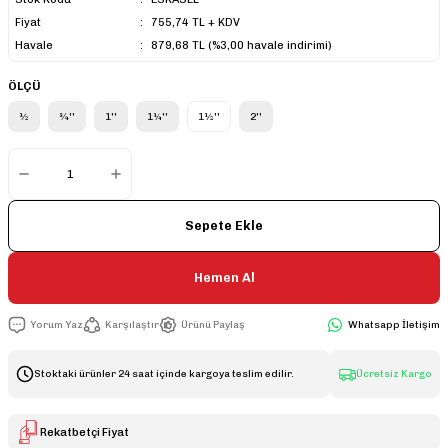
Fiyat
755,74 TL + KDV
Havale
879,68 TL (%3,00 havale indirimi)
ÖLÇÜ
½
¾''
1''
1¼''
1½''
2''
Sepete Ekle
Hemen Al
Yorum Yaz
Karşılaştır
Ürünü Paylaş
Whatsapp İletişim
Stoktaki ürünler 24 saat içinde kargoya teslim edilir.
Ücretsiz Kargo
Rekatbetçi Fiyat