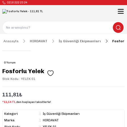
0216 222 23 24
Anasayfa
HIRDAVAT
İş Güvenliği Ekipmanları
Fosforlu
0 Yorum
Fosforlu Yelek
Stok Kodu : YELEK 01
111,81₺
*11,54 TL
den başlayan taksitlerle!
Kategori
İş Güvenliği Ekipmanları
Marka
HIRDAVAT
Stok Kodu
YELEK 01