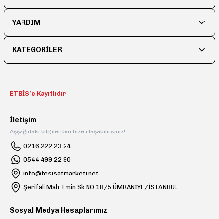
Ürün fiyatı diğer sitelerden daha pahalı.
YARDIM
Bu ürüne benzer farklı alternatifler olmalı.
KATEGORİLER
Gönder
ETBİS’e Kayıtlıdır
İletişim
Aşşağıdaki bilgilerden bize ulaşabilirsiniz!
0216 222 23 24
0544 499 22 90
info@tesisatmarketi.net
Şerifali Mah. Emin Sk.NO:18/5 ÜMRANİYE/İSTANBUL
Sosyal Medya Hesaplarımız