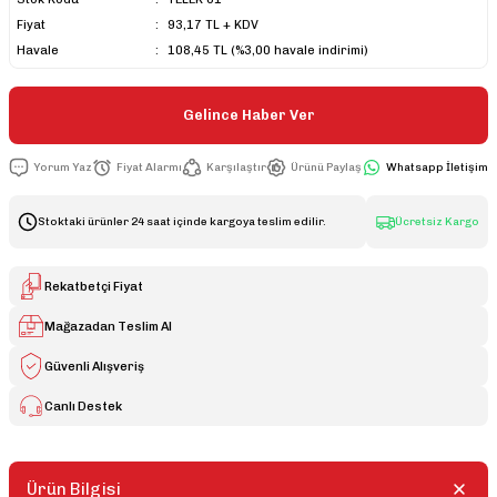
Fiyat
93,17 TL + KDV
Havale
108,45 TL (%3,00 havale indirimi)
Gelince Haber Ver
Yorum Yaz
Fiyat Alarmı
Karşılaştır
Ürünü Paylaş
Whatsapp İletişim
Stoktaki ürünler 24 saat içinde kargoya teslim edilir.
Ücretsiz Kargo
Rekatbetçi Fiyat
Mağazadan Teslim Al
Güvenli Alışveriş
Canlı Destek
Ürün Bilgisi