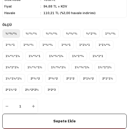
Fiyat
94,68 TL + KDV
Havale
110,21 TL (%3,00 havale indirimi)
ÖLÇÜ
½*¾*½
¾*½*½
¾*½*¾
¾*¾*½
¾*1*¾
1*½*¾
1*½*1
1*¾*½
1*¾*¾
1*¾*1
1*1¼*1
1*1¼*¾
1¼*½*1¼
1¼*¾*1
1¼*¾*1¼
1¼*1*¾
1¼*1*1
1¼*1*1¼
1½*½*1½
1½*¾*1½
1½*¾*1¼
1½*1*1½
1½*1¼*1½
2*½*2
2*¾*2
2*1*2
2*1¼*2
2*1*1½
2*1½*2
2½*2*2½
3*2*3
Sepete Ekle