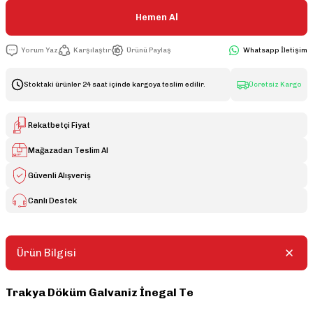
Hemen Al
Yorum Yaz
Karşılaştır
Ürünü Paylaş
Whatsapp İletişim
Stoktaki ürünler 24 saat içinde kargoya teslim edilir.
Ücretsiz Kargo
Rekatbetçi Fiyat
Mağazadan Teslim Al
Güvenli Alışveriş
Canlı Destek
Ürün Bilgisi
Trakya Döküm Galvaniz İnegal Te