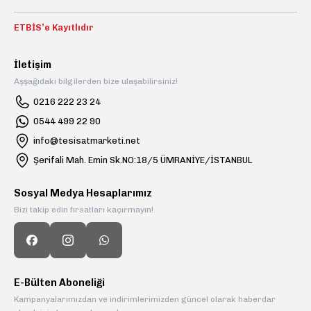
ETBİS’e Kayıtlıdır
İletişim
Aşşağıdaki bilgilerden bize ulaşabilirsiniz!
0216 222 23 24
0544 499 22 90
info@tesisatmarketi.net
Şerifali Mah. Emin Sk.NO:18/5 ÜMRANİYE/İSTANBUL
Sosyal Medya Hesaplarımız
Bizi takip edin fırsatları kaçırmayın!
E-Bülten Aboneliği
Kampanyalarımızdan ve indirimlerimizden güncel olarak haberdar