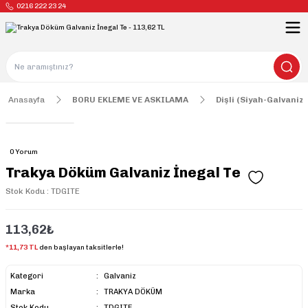
0216 222 23 24
Anasayfa
BORU EKLEME VE ASKILAMA
Dişli (Siyah-Galvaniz)
0 Yorum
Trakya Döküm Galvaniz İnegal Te
Stok Kodu : TDGITE
113,62₺
*11,73 TL
den başlayan taksitlerle!
Kategori
Galvaniz
Marka
TRAKYA DÖKÜM
Stok Kodu
TDGITE