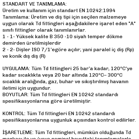
STANDART VE TANIMLAMA:
Üretim ve kullanım için standart EN 10242:1994
Tanımlama: Üretim ve diş tipi için seçilen malzemeye
uygun olarak Td fittingleri aşağıdakilere işaret eden "A"
sınıfı fittingler olarak tanımlanırlar.
1 - 1- Yüksek kalite B 350 -10 siyah temper dökme
demirden üretilmişlerdir
2 - 2- Dişler ISO 7/1'egöre açılır; yani paralel iç diş (Rp)
ve konik dış diş (R)
UYGULAMA: Tüm Td fittingleri 25 bar'a kadar, 120°C'ye
kadar sıcaklıkta veya 20 bar altında 120°C– 300°C
sıcaklık aralığında, gaz, buhar ve sıkıştırılmış havanın
iletimi için uygundur.
BOYUTLAR: Tüm Td fittingleri EN 10242 standardı
spesifikasyonlarına göre üretilmiştir.
KONTROL: Tüm Td fittingleri EN 10242 standardı
spesifikasyonlarına uygunluk açısından kontrol edilirler.
İŞARETLEME: Tüm Td fittingleri, mümkün olduğunda Td
markası ile ve/veya nominal boyuttaki tanımlamalarla