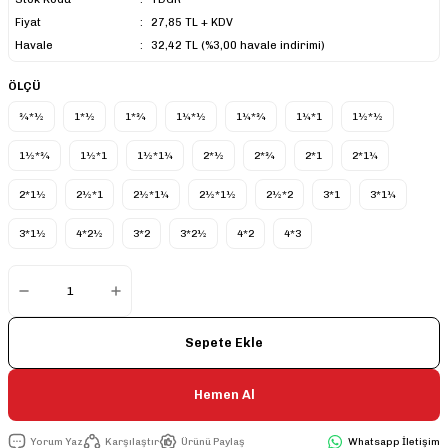
Fiyat
27,85 TL + KDV
Havale
32,42 TL (%3,00 havale indirimi)
ÖLÇÜ
¾*½
1*½
1*¾
1¼*½
1¼*¾
1¼*1
1½*½
1½*¾
1½*1
1½*1¼
2*½
2*¾
2*1
2*1¼
2*1½
2½*1
2½*1¼
2½*1½
2½*2
3*1
3*1¼
3*1½
4*2½
3*2
3*2½
4*2
4*3
Sepete Ekle
Hemen Al
Yorum Yaz
Karşılaştır
Ürünü Paylaş
Whatsapp İletişim