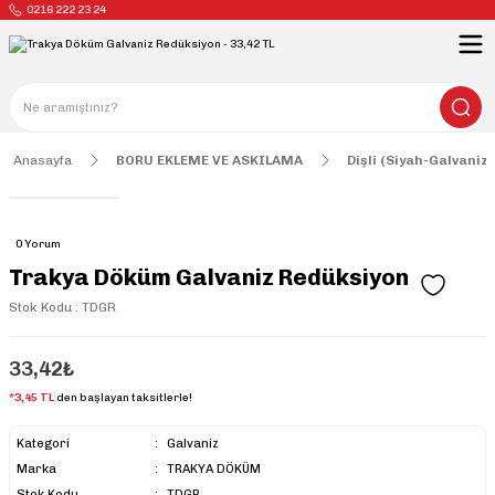
0216 222 23 24
Anasayfa
BORU EKLEME VE ASKILAMA
Dişli (Siyah-Galvaniz)
0 Yorum
Trakya Döküm Galvaniz Redüksiyon
Stok Kodu : TDGR
33,42₺
*3,45 TL
den başlayan taksitlerle!
Kategori
Galvaniz
Marka
TRAKYA DÖKÜM
Stok Kodu
TDGR