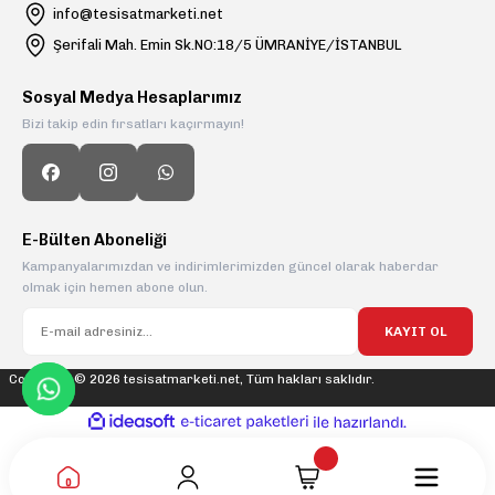
info@tesisatmarketi.net
Şerifali Mah. Emin Sk.NO:18/5 ÜMRANİYE/İSTANBUL
Sosyal Medya Hesaplarımız
Bizi takip edin fırsatları kaçırmayın!
E-Bülten Aboneliği
Kampanyalarımızdan ve indirimlerimizden güncel olarak haberdar
olmak için hemen abone olun.
KAYIT OL
Copyright © 2026 tesisatmarketi.net, Tüm hakları saklıdır.
ideasoft
ile
e-
hazırlandı.
ticaret
paketleri