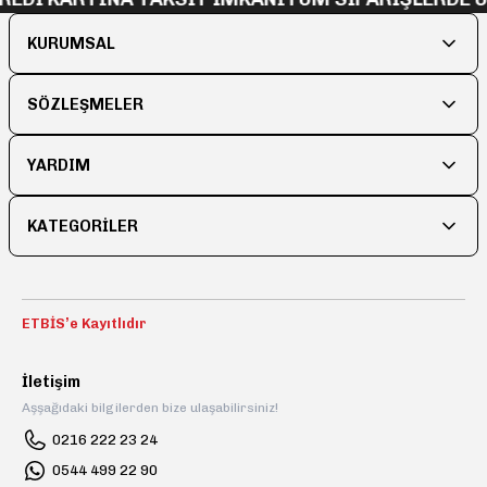
Ürün fiyatı diğer sitelerden daha pahalı.
KURUMSAL
Bu ürüne benzer farklı alternatifler olmalı.
SÖZLEŞMELER
YARDIM
Gönder
KATEGORİLER
ETBİS’e Kayıtlıdır
İletişim
Aşşağıdaki bilgilerden bize ulaşabilirsiniz!
0216 222 23 24
0544 499 22 90