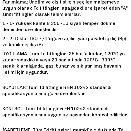
Tanımlama: Üretim ve diş tipi için seçilen malzemeye
uygun olarak Td fittingleri aşağıdakilere işaret eden "A"
sınıfı fittingler olarak tanımlanırlar.
1 - 1- Yüksek kalite B 350 -10 siyah temper dökme
demirden üretilmişlerdir
2 - 2- Dişler ISO 7/1'egöre açılır; yani paralel iç diş (Rp)
ve konik dış diş (R)
UYGULAMA: Tüm Td fittingleri 25 bar'a kadar, 120°C'ye
kadar sıcaklıkta veya 20 bar altında 120°C– 300°C
sıcaklık aralığında, gaz, buhar ve sıkıştırılmış havanın
iletimi için uygundur.
BOYUTLAR: Tüm Td fittingleri EN 10242 standardı
spesifikasyonlarına göre üretilmiştir.
KONTROL: Tüm Td fittingleri EN 10242 standardı
spesifikasyonlarına uygunluk açısından kontrol edilirler.
İŞARETLEME: Tüm Td fittingleri, mümkün olduğunda Td