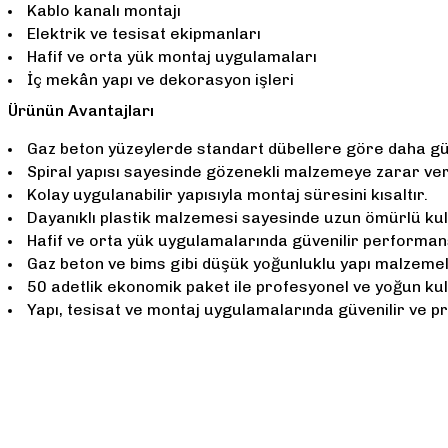
Kablo kanalı montajı
Elektrik ve tesisat ekipmanları
Hafif ve orta yük montaj uygulamaları
İç mekân yapı ve dekorasyon işleri
Ürünün Avantajları
Gaz beton yüzeylerde standart dübellere göre daha gü
Spiral yapısı sayesinde gözenekli malzemeye zarar ver
Kolay uygulanabilir yapısıyla montaj süresini kısaltır.
Dayanıklı plastik malzemesi sayesinde uzun ömürlü kul
Hafif ve orta yük uygulamalarında güvenilir performan
Gaz beton ve bims gibi düşük yoğunluklu yapı malzemel
50 adetlik ekonomik paket ile profesyonel ve yoğun kull
Yapı, tesisat ve montaj uygulamalarında güvenilir ve p
Bu ürünün fiyat bilgisi, resim, ürün açıklamalarında ve diğer konularda 
Görüş ve önerileriniz için teşekkür ederiz.
Ürün resmi kalitesiz, bozuk veya görüntülenemiyor.