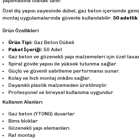
yapılmasına olanak tanır.
Özel diş yapısı sayesinde dübel, gaz beton içerisinde geniş
montaj uygulamalarında güvenle kullanılabilir.
50 adetli
Ürün Özellikleri
Ürün Tipi:
Gaz Beton Dübeli
Paket İçeriği:
50 Adet
Gaz beton ve gözenekli yapı malzemeleri için özel tasa
Spiral gövde yapısı ile yüksek tutunma sağlar.
Güçlü ve güvenli sabitleme performansı sunar.
Kolay ve hızlı montaj imkânı sağlar.
Dayanıklı plastik malzemeden üretilmiştir.
Profesyonel ve bireysel kullanıma uygundur.
Kullanım Alanları
Gaz beton (YTONG) duvarlar
Bims bloklar
Gözenekli yapı elemanları
Raf montajı