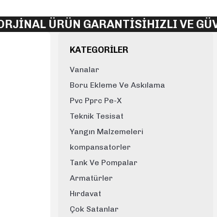
NAL ÜRÜN GARANTİSİ
HIZLI VE GÜVENL
KATEGORİLER
Vanalar
Boru Ekleme Ve Askılama
Pvc Pprc Pe-X
Teknik Tesisat
Yangın Malzemeleri
kompansatorler
Tank Ve Pompalar
Armatürler
Hırdavat
Çok Satanlar