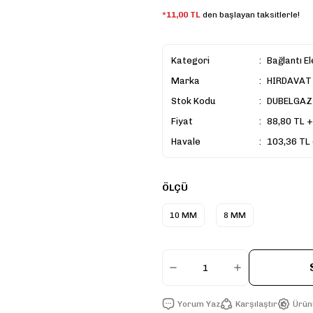
*11,00 TL
den başlayan taksitlerle!
Kategori
Bağlantı E
Marka
HIRDAVAT
Stok Kodu
DUBELGAZ
Fiyat
88,80 TL 
Havale
103,36 TL 
ÖLÇÜ
10 MM
8 MM
Yorum Yaz
Karşılaştır
Ürün