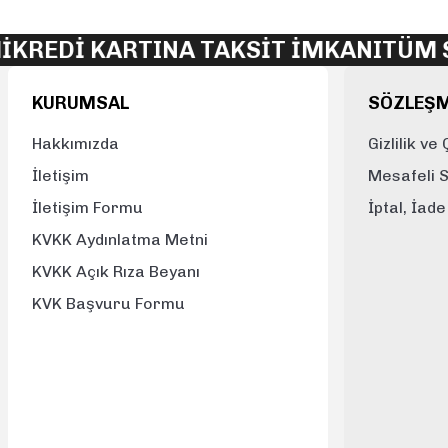
Ürün açıklamasında eksik bilgiler bulunuyor.
Dİ KARTINA TAKSİT İMKANI
TÜM SİPA
Ürün bilgilerinde hatalar bulunuyor.
Ürün fiyatı diğer sitelerden daha pahalı.
KURUMSAL
SÖZLEŞ
Bu ürüne benzer farklı alternatifler olmalı.
Hakkımızda
Gizlilik ve
İletişim
Mesafeli 
İletişim Formu
İptal, İad
KVKK Aydınlatma Metni
KVKK Açık Rıza Beyanı
KVK Başvuru Formu