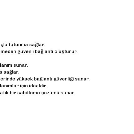
çlü tutunma sağlar.
meden güvenli bağlantı oluşturur.
lanım sunar.
s sağlar.
erinde yüksek bağlantı güvenliği sunar.
anımlar için idealdir.
ratik bir sabitleme çözümü sunar.
yetersiz gördüğünüz noktaları öneri formunu kullanarak tarafımıza iletebi
Bu ürüne ilk yorumu siz yapın!