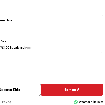
lemanları
+ KDV
(%3,00 havale indirimi)
Sepete Ekle
Hemen Al
ü Paylaş
Whatsapp İletişim