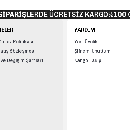
Yorum Yaz
RİŞLERDE ÜCRETSİZ KARGO
%100 ORJİ
MELER
YARDIM
 Çerez Politikası
Yeni Üyelik
Satış Sözleşmesi
Şifremi Unuttum
e ve Değişim Şartları
Kargo Takip
Gönder