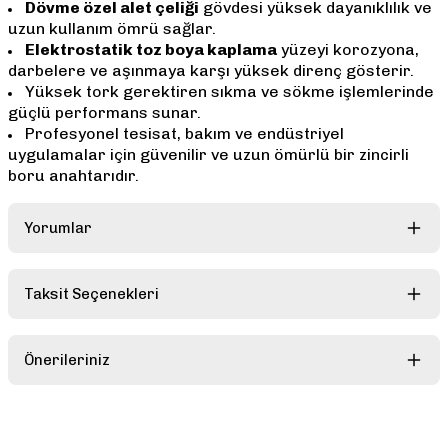
Dövme özel alet çeliği
gövdesi yüksek dayanıklılık ve
uzun kullanım ömrü sağlar.
Elektrostatik toz boya kaplama
yüzeyi korozyona,
darbelere ve aşınmaya karşı yüksek direnç gösterir.
Yüksek tork gerektiren sıkma ve sökme işlemlerinde
güçlü performans sunar.
Profesyonel tesisat, bakım ve endüstriyel
uygulamalar için güvenilir ve uzun ömürlü bir zincirli
boru anahtarıdır.
Yorumlar
Taksit Seçenekleri
Bu ürüne ilk yorumu siz yapın!
Önerileriniz
Yorum Yaz
Bu ürünün fiyat bilgisi, resim, ürün açıklamalarında ve diğer
konularda yetersiz gördüğünüz noktaları öneri formunu kullanarak
tarafımıza iletebilirsiniz.