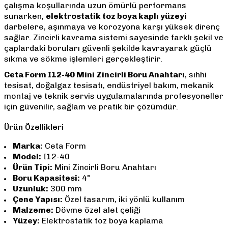
çalışma koşullarında uzun ömürlü performans
sunarken,
elektrostatik toz boya kaplı yüzeyi
darbelere, aşınmaya ve korozyona karşı yüksek direnç
sağlar. Zincirli kavrama sistemi sayesinde farklı şekil ve
çaplardaki boruları güvenli şekilde kavrayarak güçlü
sıkma ve sökme işlemleri gerçekleştirir.
Ceta Form I12-40 Mini Zincirli Boru Anahtarı
, sıhhi
tesisat, doğalgaz tesisatı, endüstriyel bakım, mekanik
montaj ve teknik servis uygulamalarında profesyoneller
için güvenilir, sağlam ve pratik bir çözümdür.
Ürün Özellikleri
Marka:
Ceta Form
Model:
I12-40
Ürün Tipi:
Mini Zincirli Boru Anahtarı
Boru Kapasitesi:
4"
Uzunluk:
300 mm
Çene Yapısı:
Özel tasarım, iki yönlü kullanım
Malzeme:
Dövme özel alet çeliği
Yüzey:
Elektrostatik toz boya kaplama