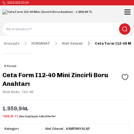
0216 222 23 24
Anasayfa
HIRDAVAT
Alet Edevat
Ceta Form I12-40 Min
0 Yorum
Ceta Form I12-40 Mini Zincirli Boru
Anahtarı
Stok Kodu : I12-40
1.959,94₺
*202,35 TL
den başlayan taksitlerle!
Kategori
Alet Edevat
,
KAMPANYALAR