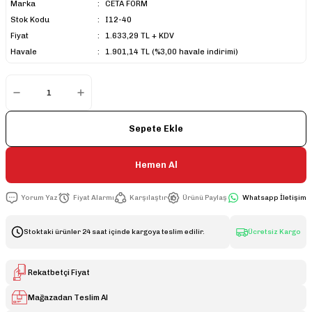
Marka
CETA FORM
Stok Kodu
I12-40
Fiyat
1.633,29 TL + KDV
Havale
1.901,14 TL (%3,00 havale indirimi)
Sepete Ekle
Hemen Al
Yorum Yaz
Fiyat Alarmı
Karşılaştır
Ürünü Paylaş
Whatsapp İletişim
Stoktaki ürünler 24 saat içinde kargoya teslim edilir.
Ücretsiz Kargo
Rekatbetçi Fiyat
Mağazadan Teslim Al