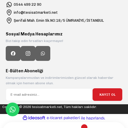
0544 499 22 90
info@tesisatmarketi.net
Şerifali Mah. Emin Sk.NO:18/5 ÜMRANİYE/İSTANBUL
Sosyal Medya Hesaplarımız
Bizi takip edin fırsatları kaçırmayın!
E-Bülten Aboneliği
Kampanyalarımızdan ve indirimlerimizden güncel olarak haberdar
olmak için hemen abone olun.
KAYIT OL
Copyright © 2026 tesisatmarketi.net, Tüm hakları saklıdır.
ideasoft
ile
e-
hazırlandı.
ticaret
paketleri