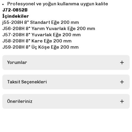
Profesyonel ve yoğun kullanıma uygun kalite
J72-0852B
İçindekiler
j55-208H 8" Standart Eğe 200 mm
J56-208H 8" Yarım Yuvarlak Eğe 200 mm
J57-208H 8" Yuvarlak Eğe 200 mm
J58-208H 8" Kare Eğe 200 mm
J59-208H 8" Üç Köşe Eğe 200 mm
Yorumlar
Taksit Seçenekleri
Bu ürüne ilk yorumu siz yapın!
Önerileriniz
Yorum Yaz
Bu ürünün fiyat bilgisi, resim, ürün açıklamalarında ve diğer
konularda yetersiz gördüğünüz noktaları öneri formunu kullanarak
tarafımıza iletebilirsiniz.
Görüş ve önerileriniz için teşekkür ederiz.