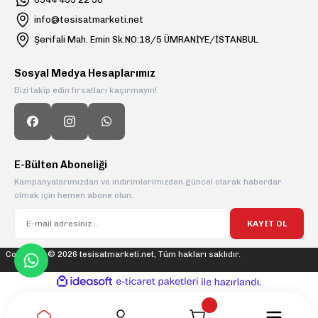
info@tesisatmarketi.net
Şerifali Mah. Emin Sk.NO:18/5 ÜMRANİYE/İSTANBUL
Sosyal Medya Hesaplarımız
Bizi takip edin fırsatları kaçırmayın!
E-Bülten Aboneliği
Kampanyalarımızdan ve indirimlerimizden güncel olarak haberdar
olmak için hemen abone olun.
KAYIT OL
Copyright © 2026 tesisatmarketi.net, Tüm hakları saklıdır.
ideasoft
ile
e-
hazırlandı.
ticaret
paketleri