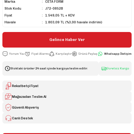
Marka
CETA FORM
Stok Kodu
J72-0852B
Fiyat
1.549,05 TL + KDV
Havale
1.803,09 TL (%3,00 havale indirimi)
Gelince Haber Ver
Yorum Yaz
Fiyat Alarmı
Karşılaştır
Ürünü Paylaş
Whatsapp İletişim
Stoktaki ürünler 24 saat içinde kargoya teslim edilir.
Ücretsiz Kargo
Rekatbetçi Fiyat
Mağazadan Teslim Al
Güvenli Alışveriş
Canlı Destek