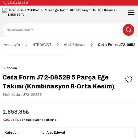
0216 222 23 24
Anasayfa
HIRDAVAT
Alet Edevat
Ceta Form J72-0852B
0 Yorum
Ceta Form J72-0852B 5 Parça Eğe
Takımı (Kombinasyon B-Orta Kesim)
Stok Kodu : J72-0852B
1.858,85₺
*191,91 TL
den başlayan taksitlerle!
Kategori
Alet Edevat