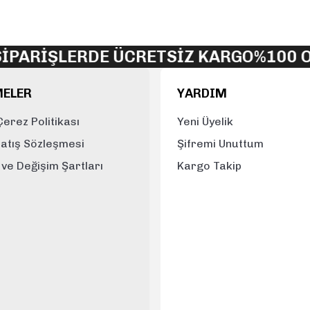
Yorum Yaz
ARİŞLERDE ÜCRETSİZ KARGO
%100 OR
MELER
YARDIM
 Çerez Politikası
Yeni Üyelik
Satış Sözleşmesi
Şifremi Unuttum
e ve Değişim Şartları
Kargo Takip
Gönder