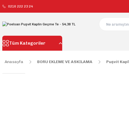
0216 222 23 24
Tüm Kategoriler
Anasayfa
BORU EKLEME VE ASKILAMA
Puşvit Kapl