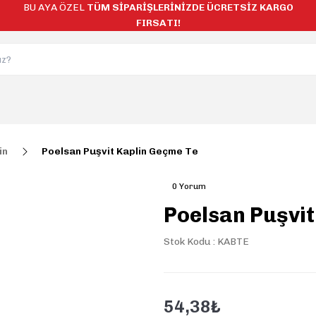
BU AYA ÖZEL
TÜM SİPARİŞLERİNİZDE ÜCRETSİZ KARGO
FIRSATI!
in
Poelsan Puşvit Kaplin Geçme Te
0 Yorum
Poelsan Puşvit
Stok Kodu : KABTE
54,38₺