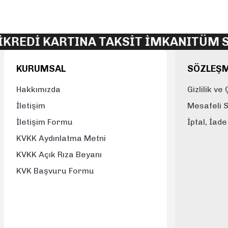
Ürün resmi kalitesiz, bozuk veya görüntülenemiyor.
Ürün açıklamasında eksik bilgiler bulunuyor.
REDİ KARTINA TAKSİT İMKANI
TÜM SİP
Ürün bilgilerinde hatalar bulunuyor.
Ürün fiyatı diğer sitelerden daha pahalı.
KURUMSAL
SÖZLEŞ
Bu ürüne benzer farklı alternatifler olmalı.
Hakkımızda
Gizlilik ve
İletişim
Mesafeli 
İletişim Formu
İptal, İad
KVKK Aydınlatma Metni
KVKK Açık Rıza Beyanı
KVK Başvuru Formu