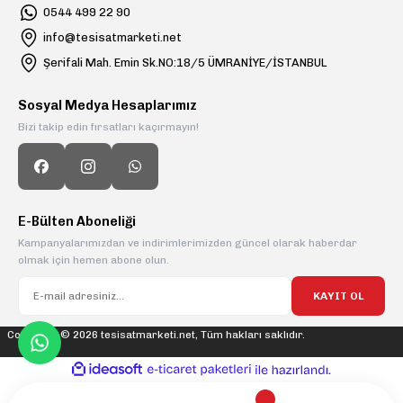
0544 499 22 90
info@tesisatmarketi.net
Şerifali Mah. Emin Sk.NO:18/5 ÜMRANİYE/İSTANBUL
Sosyal Medya Hesaplarımız
Bizi takip edin fırsatları kaçırmayın!
E-Bülten Aboneliği
Kampanyalarımızdan ve indirimlerimizden güncel olarak haberdar
olmak için hemen abone olun.
KAYIT OL
Copyright © 2026 tesisatmarketi.net, Tüm hakları saklıdır.
ideasoft
ile
e-
hazırlandı.
ticaret
paketleri