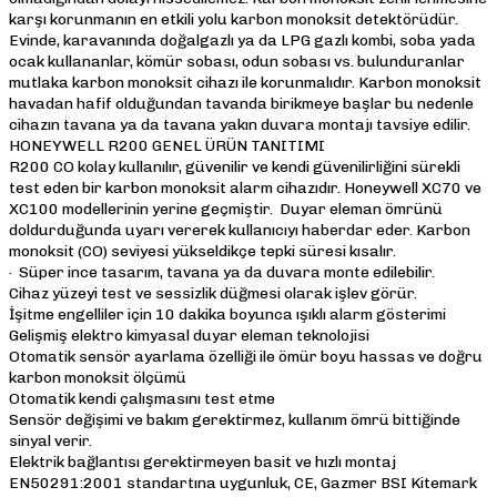
karşı korunmanın en etkili yolu karbon monoksit detektörüdür.
Evinde, karavanında doğalgazlı ya da LPG gazlı kombi, soba yada
ocak kullananlar, kömür sobası, odun sobası vs. bulunduranlar
mutlaka karbon monoksit cihazı ile korunmalıdır. Karbon monoksit
havadan hafif olduğundan tavanda birikmeye başlar bu nedenle
cihazın tavana ya da tavana yakın duvara montajı tavsiye edilir.
HONEYWELL R200 GENEL ÜRÜN TANITIMI
R200 CO kolay kullanılır, güvenilir ve kendi güvenilirliğini sürekli
test eden bir karbon monoksit alarm cihazıdır. Honeywell XC70 ve
XC100 modellerinin yerine geçmiştir. Duyar eleman ömrünü
doldurduğunda uyarı vererek kullanıcıyı haberdar eder. Karbon
monoksit (CO) seviyesi yükseldikçe tepki süresi kısalır.
· Süper ince tasarım, tavana ya da duvara monte edilebilir.
Cihaz yüzeyi test ve sessizlik düğmesi olarak işlev görür.
İşitme engelliler için 10 dakika boyunca ışıklı alarm gösterimi
Gelişmiş elektro kimyasal duyar eleman teknolojisi
Otomatik sensör ayarlama özelliği ile ömür boyu hassas ve doğru
karbon monoksit ölçümü
Otomatik kendi çalışmasını test etme
Sensör değişimi ve bakım gerektirmez, kullanım ömrü bittiğinde
sinyal verir.
Elektrik bağlantısı gerektirmeyen basit ve hızlı montaj
EN50291:2001 standartına uygunluk, CE, Gazmer BSI Kitemark