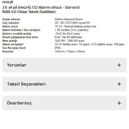
onaylı
10 yıl pil ömürlü CO Alarm cihazı - Garanti
Yorumlar
Taksit Seçenekleri
Bu ürüne ilk yorumu siz yapın!
Önerileriniz
Yorum Yaz
Bu ürünün fiyat bilgisi, resim, ürün açıklamalarında ve diğer
konularda yetersiz gördüğünüz noktaları öneri formunu kullanarak
tarafımıza iletebilirsiniz.