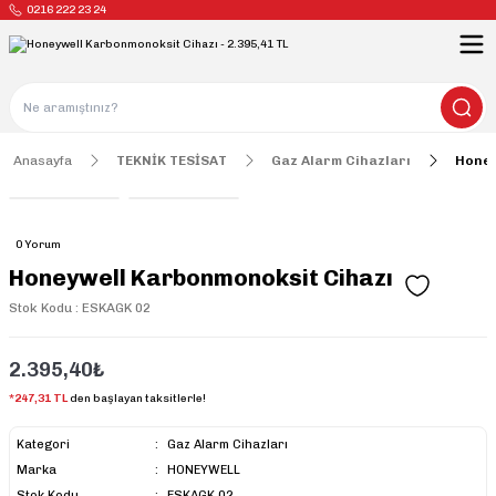
0216 222 23 24
Anasayfa
TEKNİK TESİSAT
Gaz Alarm Cihazları
Honey
0 Yorum
Honeywell Karbonmonoksit Cihazı
Stok Kodu : ESKAGK 02
2.395,40₺
*247,31 TL
den başlayan taksitlerle!
Kategori
Gaz Alarm Cihazları
Marka
HONEYWELL
Stok Kodu
ESKAGK 02