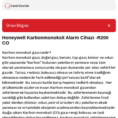
Canlı Destek
Ürün Bilgisi
Honeywell Karbonmonoksit Alarm Cihazı -R200
CO
Karbon monoksit gazı nedir?
Karbon monoksit gazı; doğal gaz, benzin, tüp gazı, kömür ve odun
gibi yapısında "karbon” bulunan yakıtların yanması veya tam
olarak yanmaması sonucunda oluşan dumanda yer alan zehirli bir
gazdır. Tatsız, renksiz, kokusuz olması ve tahriş etme özelliğinin
olmaması nedeni ile fark edilmediği için"sessiz katil”olarak
bilinmektedir. Bu sessiz katile karşı hepimiz tedbirli olmalıyız. Her
yıl ülkemizde yüzlerce insan Karbon monoksit gazından
zehirlenerek hayatını kaybetmektedir. Bu zehirlenmenin kaynağı
sanıldığı gibi kullanılan yakıttan dolayı değildir. Zehirlenme fosil
yakıt denilen (Kömür, odun, petrol ürünleri vb.) yakıtların eksik
yanması ve ortamdaki oksijenin azalmasından kaynaklanmaktadır.
Açığa çıkan Karbon monoksit (CO) gazı rengi kokusu ve tadı
olmadığından dolayı hissedilemez. Karbon monoksit zehirlenmesine