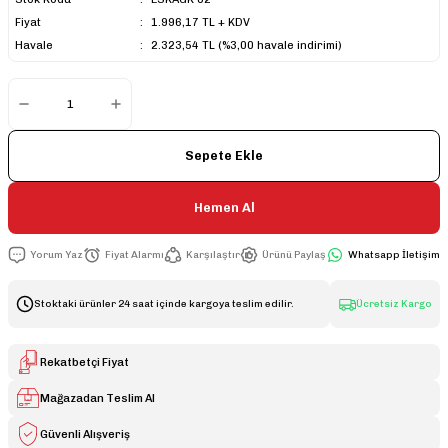
Fiyat
1.996,17 TL + KDV
Havale
2.323,54 TL (%3,00 havale indirimi)
Sepete Ekle
Hemen Al
Yorum Yaz
Fiyat Alarmı
Karşılaştır
Ürünü Paylaş
Whatsapp İletişim
Stoktaki ürünler 24 saat içinde kargoya teslim edilir.
Ücretsiz Kargo
Rekatbetçi Fiyat
Mağazadan Teslim Al
Güvenli Alışveriş