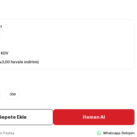
at
N
+ KDV
%3,00 havale indirimi)
350
Sepete Ekle
Hemen Al
ü Paylaş
Whatsapp İletişim