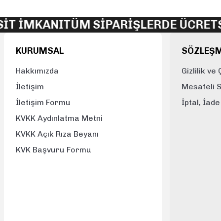
Ürün açıklamasında eksik bilgiler bulunuyor.
T İMKANI
TÜM SİPARİŞLERDE ÜCRETSİ
Ürün bilgilerinde hatalar bulunuyor.
Ürün fiyatı diğer sitelerden daha pahalı.
KURUMSAL
SÖZLEŞ
Bu ürüne benzer farklı alternatifler olmalı.
Hakkımızda
Gizlilik ve
İletişim
Mesafeli 
İletişim Formu
İptal, İad
KVKK Aydınlatma Metni
KVKK Açık Rıza Beyanı
KVK Başvuru Formu