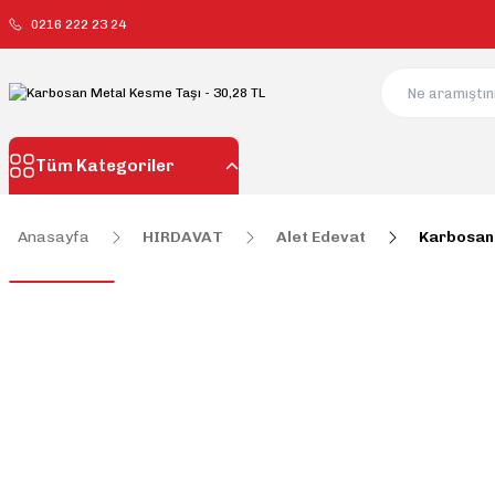
0216 222 23 24
Tüm Kategoriler
Anasayfa
HIRDAVAT
Alet Edevat
Karbosan