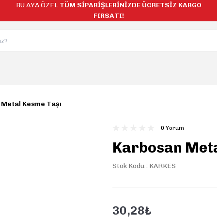
BU AYA ÖZEL
TÜM SİPARİŞLERİNİZDE ÜCRETSİZ KARGO
FIRSATI!
 Metal Kesme Taşı
0 Yorum
Karbosan Meta
Stok Kodu : KARKES
30,28₺