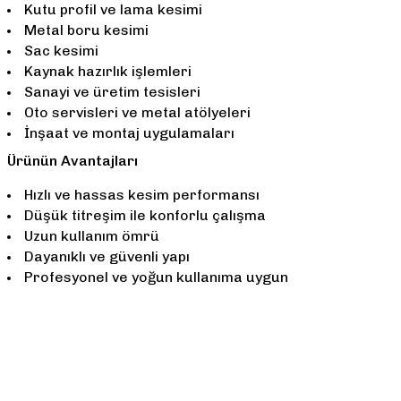
Kutu profil ve lama kesimi
Metal boru kesimi
Sac kesimi
Kaynak hazırlık işlemleri
Sanayi ve üretim tesisleri
Oto servisleri ve metal atölyeleri
İnşaat ve montaj uygulamaları
Ürünün Avantajları
Hızlı ve hassas kesim performansı
Düşük titreşim ile konforlu çalışma
Uzun kullanım ömrü
Dayanıklı ve güvenli yapı
Profesyonel ve yoğun kullanıma uygun
Bu ürünün fiyat bilgisi, resim, ürün açıklamalarında ve diğer konularda 
Görüş ve önerileriniz için teşekkür ederiz.
Ürün resmi kalitesiz, bozuk veya görüntülenemiyor.