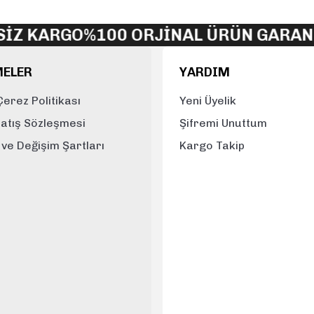
Yorum Yaz
Z KARGO
%100 ORJİNAL ÜRÜN GARANTİ
MELER
YARDIM
 Çerez Politikası
Yeni Üyelik
Satış Sözleşmesi
Şifremi Unuttum
e ve Değişim Şartları
Kargo Takip
Gönder