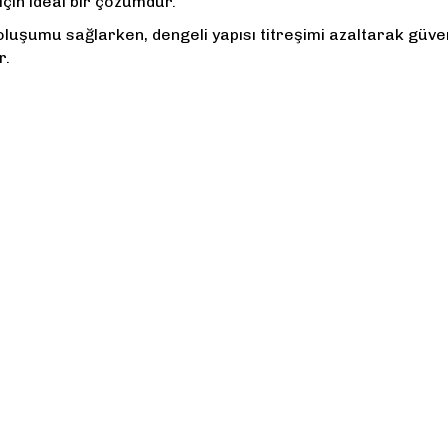
çin ideal bir çözümdür.
k oluşumu sağlarken, dengeli yapısı titreşimi azaltarak gü
r.