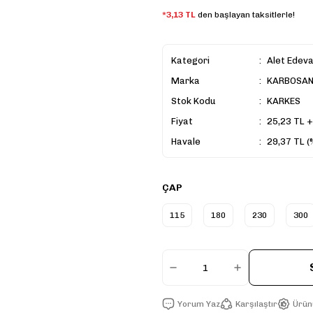
*3,13 TL
den başlayan taksitlerle!
Kategori
Alet Edev
Marka
KARBOSA
Stok Kodu
KARKES
Fiyat
25,23 TL 
Havale
29,37 TL (
ÇAP
115
180
230
300
Yorum Yaz
Karşılaştır
Ürün