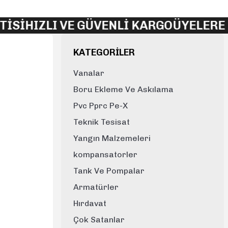
Sİ
HIZLI VE GÜVENLİ KARGO
ÜYELERE ÖZ
KATEGORİLER
Vanalar
Boru Ekleme Ve Askılama
Pvc Pprc Pe-X
Teknik Tesisat
Yangın Malzemeleri
kompansatorler
Tank Ve Pompalar
Armatürler
Hırdavat
Çok Satanlar