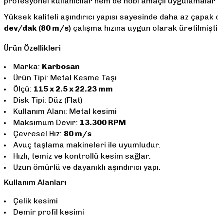
profesyonel kullanıcılar hem de hobi amaçlı uygulamalar i
Yüksek kaliteli aşındırıcı yapısı sayesinde daha az çapa
dev/dak (80 m/s)
çalışma hızına uygun olarak üretilmişti
Ürün Özellikleri
Marka:
Karbosan
Ürün Tipi: Metal Kesme Taşı
Ölçü:
115 x 2.5 x 22.23 mm
Disk Tipi: Düz (Flat)
Kullanım Alanı: Metal kesimi
Maksimum Devir:
13.300 RPM
Çevresel Hız:
80 m/s
Avuç taşlama makineleri ile uyumludur.
Hızlı, temiz ve kontrollü kesim sağlar.
Uzun ömürlü ve dayanıklı aşındırıcı yapı.
Kullanım Alanları
Çelik kesimi
Demir profil kesimi