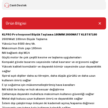
Canlı Destek
Ürün Bilgisi
KLPRO Profesyonel Büyük Taşlama 180MM 2600WATT KLBT87180
2600Watt 180mm Büyük Taşlama
Yüksüz hızı 8500 dev/dk.
Maksimum Disk çapı 180mm
Mil bağlantı dişi M14
Güçlü motor ile çok çeşitli kesme ve taşlama uygulamaları
Kompakt gövde tasarımı sayesinde rahat kavranır ve ergonomi sağlar
Yüksek kaliteli komütatör ve dayanıklı kömür sayesinde uzun dayanıklılık
sağlar
Spiral açılı dişliler daha az titreşim, daha düşük gürültü ve daha uzun
kullanım ömrü sağlar
E iyi soğutma için mükemmelleştirilmiş hava kanalları
Mil kilidi ile kolay ve hızlı aksesuar değiştirme
Çatlamaya dayanıklı muhafaza maksimum kullanıcı güvenliği sağlar
Metal dişli kutusu uzun kullanım ömrü ve dayanıklılık sağlar
İstem dışı çalıştırmayı önleyen iki kademeli açma/kapama düğmesi
3 konumlu yan tutma kolu kullanım kolaylığı sağlar