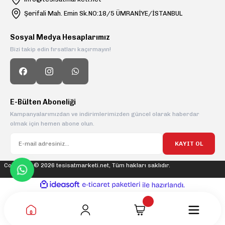
Şerifali Mah. Emin Sk.NO:18/5 ÜMRANİYE/İSTANBUL
Sosyal Medya Hesaplarımız
Bizi takip edin fırsatları kaçırmayın!
E-Bülten Aboneliği
Kampanyalarımızdan ve indirimlerimizden güncel olarak haberdar
olmak için hemen abone olun.
KAYIT OL
Copyright © 2026 tesisatmarketi.net, Tüm hakları saklıdır.
ideasoft
ile
e-
hazırlandı.
ticaret
paketleri