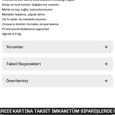
Kolay ve hızlı kömür değiştirme sistemi
Metal ve taş, tuğla, betonda kesme
Metalde taşlama, çapak alma
Tel fırçalar ile metalde kazıma
Zımpara diskleri ile kaba zımparalama
Profesyonel Kullanıma uygundur
Ağırlık 6,0 Kg
Yorumlar
Taksit Seçenekleri
Bu ürüne ilk yorumu siz yapın!
Önerileriniz
Yorum Yaz
Bu ürünün fiyat bilgisi, resim, ürün açıklamalarında ve diğer
konularda yetersiz gördüğünüz noktaları öneri formunu kullanarak
tarafımıza iletebilirsiniz.
Görüş ve önerileriniz için teşekkür ederiz.
REDİ KARTINA TAKSİT İMKANI
TÜM SİPARİŞLERDE 