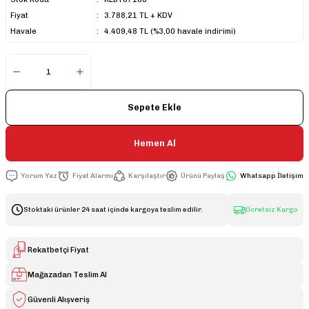
Fiyat
3.788,21 TL + KDV
Havale
4.409,48 TL (%3,00 havale indirimi)
Sepete Ekle
Hemen Al
Yorum Yaz
Fiyat Alarmı
Karşılaştır
Ürünü Paylaş
Whatsapp İletişim
Stoktaki ürünler 24 saat içinde kargoya teslim edilir.
Ücretsiz Kargo
Rekatbetçi Fiyat
Mağazadan Teslim Al
Güvenli Alışveriş