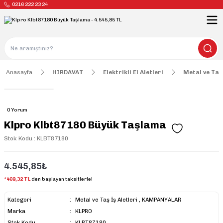
0216 222 23 24
Anasayfa
HIRDAVAT
Elektrikli El Aletleri
Metal ve Taş 
0 Yorum
Klpro Klbt87180 Büyük Taşlama
Stok Kodu : KLBT87180
4.545,85₺
*469,32 TL
den başlayan taksitlerle!
Kategori
Metal ve Taş İş Aletleri
,
KAMPANYALAR
Marka
KLPRO
Stok Kodu
KLBT87180