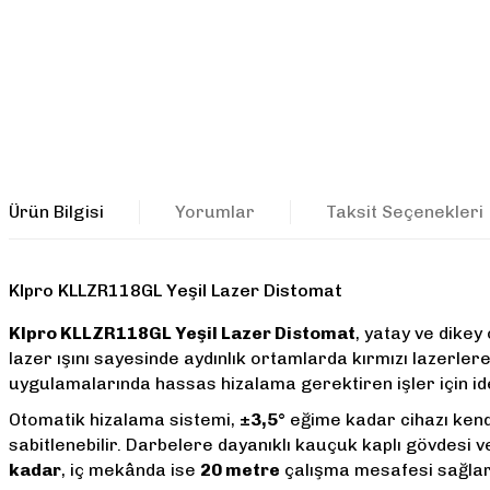
Ürün Bilgisi
Yorumlar
Taksit Seçenekleri
Klpro KLLZR118GL Yeşil Lazer Distomat
Klpro KLLZR118GL Yeşil Lazer Distomat
, yatay ve dikey
lazer ışını sayesinde aydınlık ortamlarda kırmızı lazerle
uygulamalarında hassas hizalama gerektiren işler için id
Otomatik hizalama sistemi,
±3,5°
eğime kadar cihazı kendi
sabitlenebilir. Darbelere dayanıklı kauçuk kaplı gövdesi 
kadar
, iç mekânda ise
20 metre
çalışma mesafesi sağlar