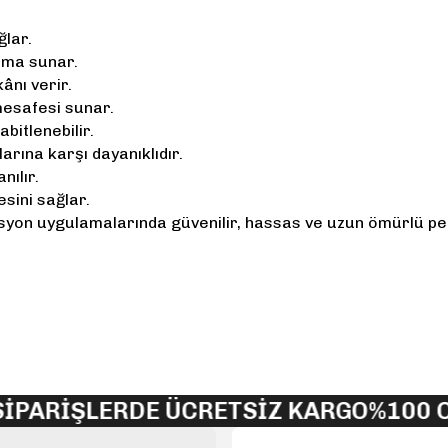
ğlar.
ama sunar.
ânı verir.
esafesi sunar.
bitlenebilir.
rına karşı dayanıklıdır.
nılır.
sini sağlar.
asyon uygulamalarında güvenilir, hassas ve uzun ömürlü p
yetersiz gördüğünüz noktaları öneri formunu kullanarak tarafımıza iletebi
Bu ürüne ilk yorumu siz yapın!
Yorum Yaz
İŞLERDE ÜCRETSİZ KARGO
%100 ORJİ