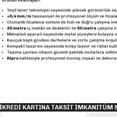
Ürünün Avantajları
Yeşil lazer teknolojisi sayesinde yüksek görünürlük sa
±0,4 mm/m
hassasiyet ile profesyonel ölçüm ve hizal
Otomatik hizalama sistemi ile hızlı ve doğru çalışma imk
20 metre
iç mekân ve dedektör ile
60 metre
çalışma m
Mıknatıslı aparatı sayesinde metal yüzeylere kolayca sa
Kauçuk kaplı gövdesi darbelere ve zorlu çalışma koşulla
Kompakt tasarımı sayesinde kolay taşınır ve rahat kulla
Taşıma çantası cihazın güvenli şekilde muhafaza edilme
Klpro
kalitesiyle profesyonel montaj, inşaat ve dekor
Bu ürünün fiyat bilgisi, resim, ürün açıklamalarında ve diğer konularda 
Görüş ve önerileriniz için teşekkür ederiz.
Ürün resmi kalitesiz, bozuk veya görüntülenemiyor.
Ürün açıklamasında eksik bilgiler bulunuyor.
Dİ KARTINA TAKSİT İMKANI
TÜM SİPAR
Ürün bilgilerinde hatalar bulunuyor.
Ürün fiyatı diğer sitelerden daha pahalı.