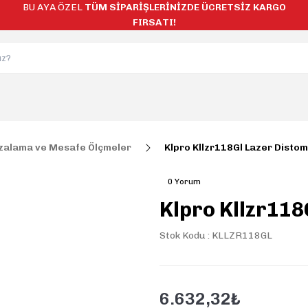
BU AYA ÖZEL
TÜM SİPARİŞLERİNİZDE ÜCRETSİZ KARGO
FIRSATI!
zalama ve Mesafe Ölçmeler
Klpro Kllzr118Gl Lazer Disto
0 Yorum
Klpro Kllzr118
Stok Kodu : KLLZR118GL
6.632,32₺