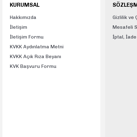
KURUMSAL
SÖZLEŞ
Bu ürüne benzer farklı alternatifler olmalı.
Hakkımızda
Gizlilik ve
İletişim
Mesafeli 
İletişim Formu
İptal, İad
KVKK Aydınlatma Metni
KVKK Açık Rıza Beyanı
KVK Başvuru Formu