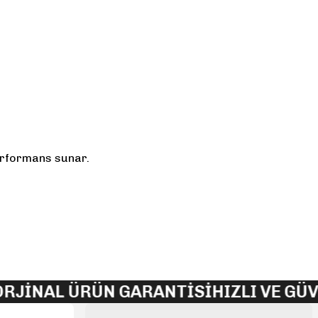
erformans sunar.
lirsiniz.
NAL ÜRÜN GARANTİSİ
HIZLI VE GÜVENL