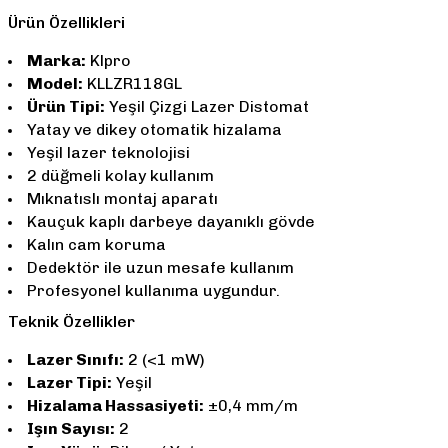
Ürün Özellikleri
Marka:
Klpro
Model:
KLLZR118GL
Ürün Tipi:
Yeşil Çizgi Lazer Distomat
Yatay ve dikey otomatik hizalama
Yeşil lazer teknolojisi
2 düğmeli kolay kullanım
Mıknatıslı montaj aparatı
Kauçuk kaplı darbeye dayanıklı gövde
Kalın cam koruma
Dedektör ile uzun mesafe kullanım
Profesyonel kullanıma uygundur.
Teknik Özellikler
Lazer Sınıfı:
2 (<1 mW)
Lazer Tipi:
Yeşil
Hizalama Hassasiyeti:
±0,4 mm/m
Işın Sayısı:
2