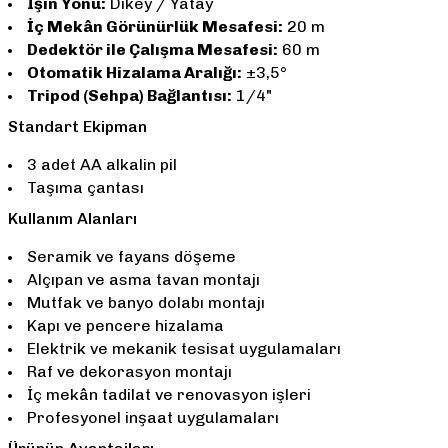
Işın Yönü:
Dikey / Yatay
İç Mekân Görünürlük Mesafesi:
20 m
Dedektör ile Çalışma Mesafesi:
60 m
Otomatik Hizalama Aralığı:
±3,5°
Tripod (Sehpa) Bağlantısı:
1/4"
Standart Ekipman
3 adet AA alkalin pil
Taşıma çantası
Kullanım Alanları
Seramik ve fayans döşeme
Alçıpan ve asma tavan montajı
Mutfak ve banyo dolabı montajı
Kapı ve pencere hizalama
Elektrik ve mekanik tesisat uygulamaları
Raf ve dekorasyon montajı
İç mekân tadilat ve renovasyon işleri
Profesyonel inşaat uygulamaları