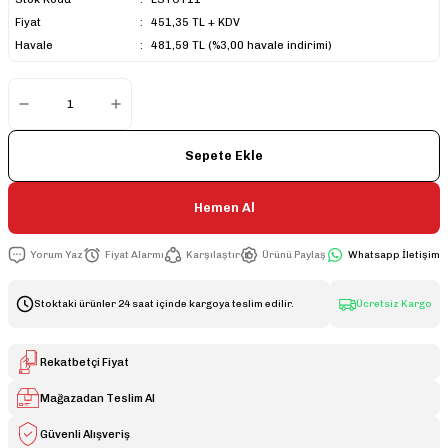
Fiyat
451,35 TL + KDV
Havale
481,59 TL (%3,00 havale indirimi)
Sepete Ekle
Hemen Al
Yorum Yaz
Fiyat Alarmı
Karşılaştır
Ürünü Paylaş
Whatsapp İletişim
Stoktaki ürünler 24 saat içinde kargoya teslim edilir.
Ücretsiz Kargo
Rekatbetçi Fiyat
Mağazadan Teslim Al
Güvenli Alışveriş