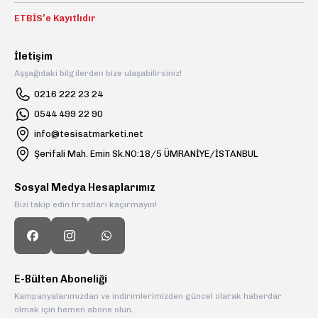
Gönder
ETBİS’e Kayıtlıdır
İletişim
Aşşağıdaki bilgilerden bize ulaşabilirsiniz!
0216 222 23 24
0544 499 22 90
info@tesisatmarketi.net
Şerifali Mah. Emin Sk.NO:18/5 ÜMRANİYE/İSTANBUL
Sosyal Medya Hesaplarımız
Bizi takip edin fırsatları kaçırmayın!
E-Bülten Aboneliği
Kampanyalarımızdan ve indirimlerimizden güncel olarak haberdar
olmak için hemen abone olun.