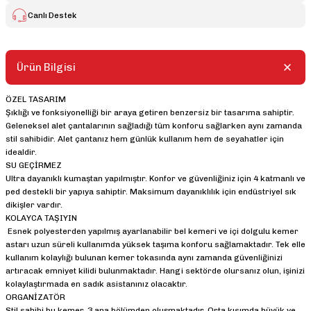
Canlı Destek
Ürün Bilgisi
ÖZEL TASARIM
Şıklığı ve fonksiyonelliği bir araya getiren benzersiz bir tasarıma sahiptir.
Geleneksel alet çantalarının sağladığı tüm konforu sağlarken aynı zamanda
stil sahibidir. Alet çantanız hem günlük kullanım hem de seyahatler için
idealdir.
SU GEÇİRMEZ
Ultra dayanıklı kumaştan yapılmıştır. Konfor ve güvenliğiniz için 4 katmanlı ve
ped destekli bir yapıya sahiptir. Maksimum dayanıklılık için endüstriyel sık
dikişler vardır.
KOLAYCA TAŞIYIN
Esnek polyesterden yapılmış ayarlanabilir bel kemeri ve içi dolgulu kemer
astarı uzun süreli kullanımda yüksek taşıma konforu sağlamaktadır. Tek elle
kullanım kolaylığı bulunan kemer tokasında aynı zamanda güvenliğinizi
artıracak emniyet kilidi bulunmaktadır. Hangi sektörde olursanız olun, işinizi
kolaylaştırmada en sadık asistanınız olacaktır.
ORGANİZATÖR
Stil sahibi bu kemer, 3 ana bölümden oluşmaktadır. Orta kısımda büyük ve