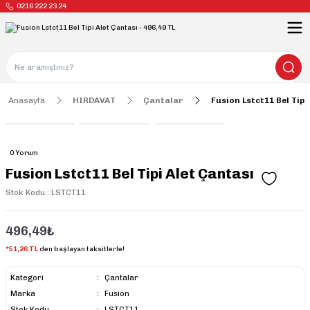
0216 222 23 24
Anasayfa
HIRDAVAT
Çantalar
Fusion Lstct11 Bel Tipi
0 Yorum
Fusion Lstct11 Bel Tipi Alet Çantası
Stok Kodu : LSTCT11
496,49₺
*51,26 TL
den başlayan taksitlerle!
Kategori
Çantalar
Marka
Fusion
Stok Kodu
LSTCT11