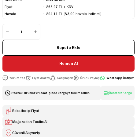
Fiyat
265,97 TL + KDV
Havale
294,11 TL (%3,00 havale indirimi)
Sepete Ekle
Hemen Al
Yorum Yaz
Fiyat Alarmı
Karşılaştır
Ürünü Paylaş
Whatsapp İletişim
Stoktaki ürünler 24 saat içinde kargoya teslim edilir.
Ücretsiz Kargo
Rekatbetçi Fiyat
Mağazadan Teslim Al
Güvenli Alışveriş