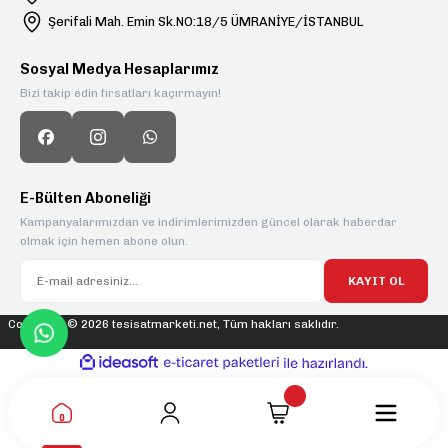
Şerifali Mah. Emin Sk.NO:18/5 ÜMRANİYE/İSTANBUL
Sosyal Medya Hesaplarımız
Bizi takip edin fırsatları kaçırmayın!
E-Bülten Aboneliği
Kampanyalarımızdan ve indirimlerimizden güncel olarak haberdar
olmak için hemen abone olun.
KAYIT OL
Copyright © 2026 tesisatmarketi.net, Tüm hakları saklıdır.
ideasoft
ile
e-
hazırlandı.
ticaret
paketleri