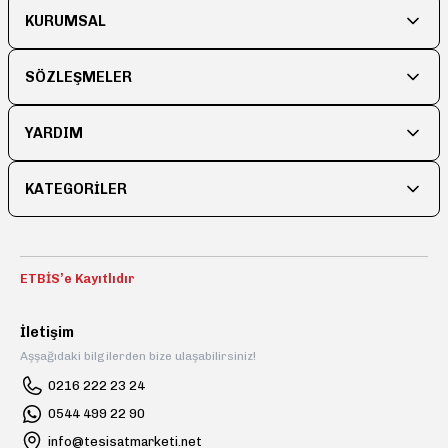
Ürün resmi kalitesiz, bozuk veya görüntülenemiyor.
KURUMSAL
Ürün açıklamasında eksik bilgiler bulunuyor.
Ürün bilgilerinde hatalar bulunuyor.
SÖZLEŞMELER
Ürün fiyatı diğer sitelerden daha pahalı.
YARDIM
Bu ürüne benzer farklı alternatifler olmalı.
KATEGORİLER
Gönder
ETBİS’e Kayıtlıdır
İletişim
Aşşağıdaki bilgilerden bize ulaşabilirsiniz!
0216 222 23 24
0544 499 22 90
info@tesisatmarketi.net