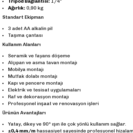
Tripod Bağlantısı:
1/4"
Ağırlık:
0,90 kg
Standart Ekipman
3 adet AA alkalin pil
Taşıma çantası
Kullanım Alanları
Seramik ve fayans döşeme
Alçıpan ve asma tavan montajı
Mobilya montajı
Mutfak dolabı montajı
Kapı ve pencere montajı
Elektrik ve tesisat uygulamaları
Raf ve dekorasyon montajı
Profesyonel inşaat ve renovasyon işleri
Ürünün Avantajları
Yatay, dikey ve 90° ışın ile çok yönlü kullanım sağlar.
±0,4 mm/m
hassasiyet sayesinde profesyonel hizalam