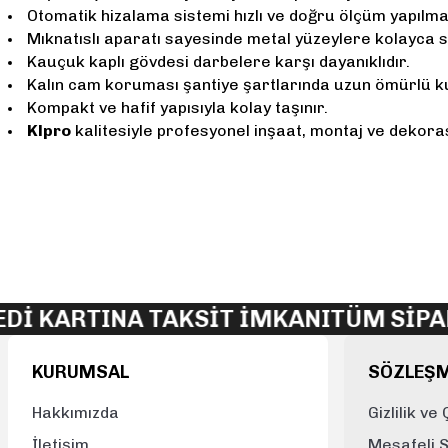
Otomatik hizalama sistemi hızlı ve doğru ölçüm yapılma
Mıknatıslı aparatı sayesinde metal yüzeylere kolayca sa
Kauçuk kaplı gövdesi darbelere karşı dayanıklıdır.
Kalın cam koruması şantiye şartlarında uzun ömürlü ku
Kompakt ve hafif yapısıyla kolay taşınır.
Klpro
kalitesiyle profesyonel inşaat, montaj ve deko
Bu ürünün fiyat bilgisi, resim, ürün açıklamalarında ve diğer konularda 
Görüş ve önerileriniz için teşekkür ederiz.
Ürün resmi kalitesiz, bozuk veya görüntülenemiyor.
Ürün açıklamasında eksik bilgiler bulunuyor.
ARTINA TAKSİT İMKANI
TÜM SİPARİŞL
Ürün bilgilerinde hatalar bulunuyor.
Ürün fiyatı diğer sitelerden daha pahalı.
KURUMSAL
SÖZLEŞ
Bu ürüne benzer farklı alternatifler olmalı.
Hakkımızda
Gizlilik ve
İletişim
Mesafeli 