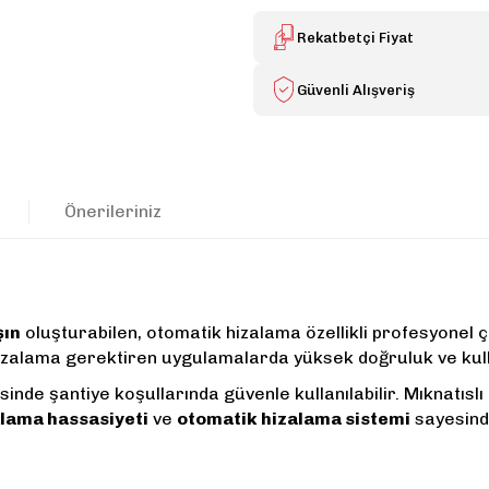
Rekatbetçi Fiyat
Güvenli Alışveriş
Önerileriniz
şın
oluşturabilen, otomatik hizalama özellikli profesyonel 
 hizalama gerektiren uygulamalarda yüksek doğruluk ve kull
de şantiye koşullarında güvenle kullanılabilir. Mıknatıslı 
lama hassasiyeti
ve
otomatik hizalama sistemi
sayesinde