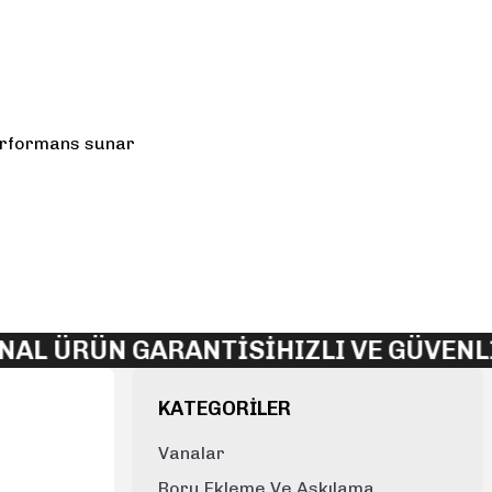
performans sunar
lirsiniz.
ÜRÜN GARANTİSİ
HIZLI VE GÜVENLİ KA
KATEGORİLER
Vanalar
Boru Ekleme Ve Askılama