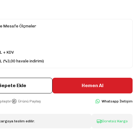
ve Mesafe Ölçmeler
L + KDV
L (%3,00 havale indirimi)
Sepete Ekle
Hemen Al
ılaştır
Ürünü Paylaş
Whatsapp İletişim
kargoya teslim edilir.
Ücretsiz Kargo