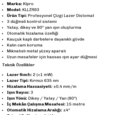
Marka:
Klpro
Model:
KLLZR93
Ürün Tipi:
Profesyonel Çizgi Lazer Distomat
3 düğmeli kontrol sistemi
Yatay, dikey ve 90° yan ışın oluşturma
Otomatik hizalama özelliği
Kauçuk kaplı darbelere dayanıklı gövde
Kalın cam koruma
Mıknatıslı metal yüzey aparatı
Uzun mesafeler için hassas ışın ayar düğmesi
Teknik Özellikler
Lazer Sınıfı:
2 (<1 mW)
Lazer Tipi:
Kırmızı 635 nm
Hizalama Hassasiyeti:
±0,4 mm/m
Işın Sayısı:
3
Işın Yönü:
Dikey / Yatay / Yan (90°)
İç Mekân Çalışma Mesafesi:
15 metre
Otomatik Hizalama Aralığı:
±4°