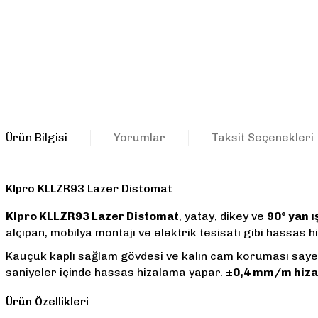
Ürün Bilgisi
Yorumlar
Taksit Seçenekleri
Klpro KLLZR93 Lazer Distomat
Klpro KLLZR93 Lazer Distomat
, yatay, dikey ve
90° yan ı
alçıpan, mobilya montajı ve elektrik tesisatı gibi hassas
Kauçuk kaplı sağlam gövdesi ve kalın cam koruması sayesin
saniyeler içinde hassas hizalama yapar.
±0,4 mm/m hiza
Ürün Özellikleri