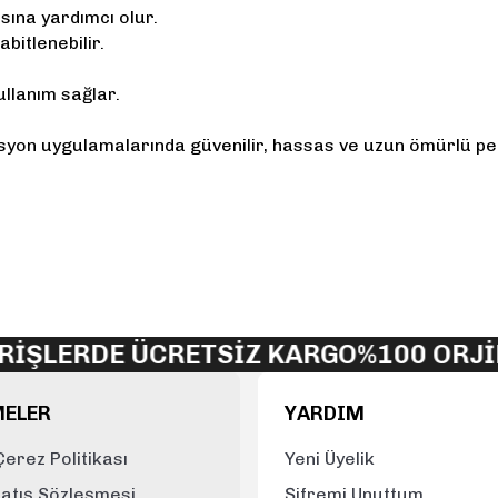
sına yardımcı olur.
bitlenebilir.
llanım sağlar.
rasyon uygulamalarında güvenilir, hassas ve uzun ömürlü 
yetersiz gördüğünüz noktaları öneri formunu kullanarak tarafımıza iletebi
Bu ürüne ilk yorumu siz yapın!
Yorum Yaz
ERDE ÜCRETSİZ KARGO
%100 ORJİNAL 
MELER
YARDIM
 Çerez Politikası
Yeni Üyelik
Satış Sözleşmesi
Şifremi Unuttum