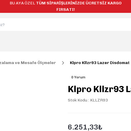
BU AYA ÖZEL
TÜM SİPARİŞLERİNİZDE ÜCRETSİZ KARGO
FIRSATI!
zalama ve Mesafe Ölçmeler
Klpro Kllzr93 Lazer Disdomat
0 Yorum
Klpro Kllzr93 
Stok Kodu : KLLZR93
6.251,33₺