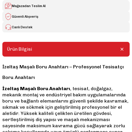
Mağazadan Teslim Al
Güvenli Alışveriş
Canlı Destek
Ürün Bilgisi
İzeltaş Maşalı Boru Anahtarı – Profesyonel Tesisatçı
Boru Anahtarı
İzeltaş Maşalı Boru Anahtarı
, tesisat, doğalgaz,
mekanik montaj ve endüstriyel bakım uygulamalarında
boru ve bağlantı elemanlarını güvenli şekilde kavramak,
sıkmak ve sökmek için geliştirilmiş profesyonel bir el
aletidir. Yüksek kaliteli çelikten üretilen gövdesi,
sertleştirilmiş diş yapısı ve maşalı mekanizması
sayesinde maksimum kavrama gücü sağlayarak zorlu
çalışma koşullarında uzun ömürlü performans sunar.