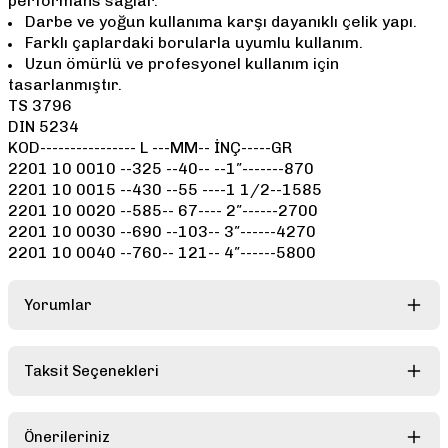
performans sağlar.
Darbe ve yoğun kullanıma karşı dayanıklı çelik yapı.
Farklı çaplardaki borularla uyumlu kullanım.
Uzun ömürlü ve profesyonel kullanım için
tasarlanmıştır.
TS 3796
DIN 5234
KOD----------------
L
 ---
MM--
İNÇ-----GR
2201 10 0010
 --
325
 --
40--
 --
1″-------870
2201 10 0015
 --
430
 --
55
 ----
1 1/2--1585
2201 10 0020
 --
585--
67----
2″------2700
2201 10 0030
 --
690
 --
103--
3″------4270
2201 10 0040
 --
760--
121--
4″------5800
Yorumlar
Taksit Seçenekleri
Bu ürüne ilk yorumu siz yapın!
Önerileriniz
Yorum Yaz