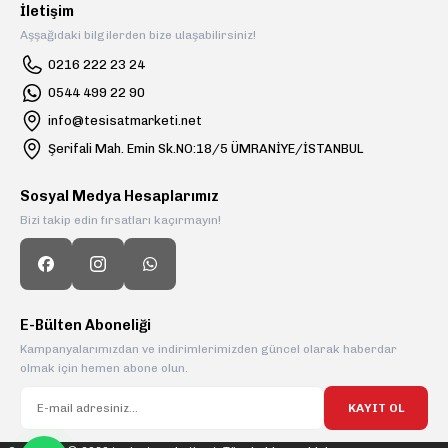
İletişim
Aşşağıdaki bilgilerden bize ulaşabilirsiniz!
0216 222 23 24
0544 499 22 90
info@tesisatmarketi.net
Şerifali Mah. Emin Sk.NO:18/5 ÜMRANİYE/İSTANBUL
Sosyal Medya Hesaplarımız
Bizi takip edin fırsatları kaçırmayın!
E-Bülten Aboneliği
Kampanyalarımızdan ve indirimlerimizden güncel olarak haberdar
olmak için hemen abone olun.
KAYIT OL