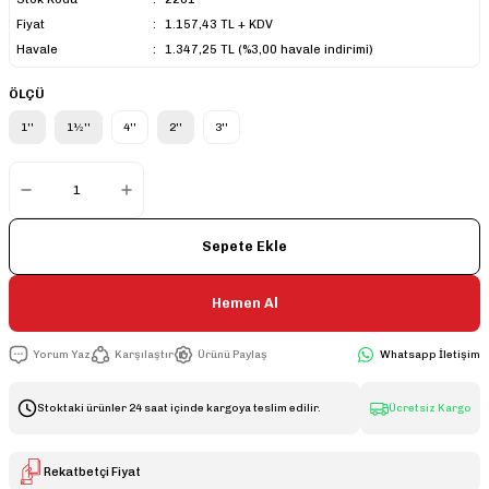
Fiyat
1.157,43 TL + KDV
Havale
1.347,25 TL (%3,00 havale indirimi)
ÖLÇÜ
1''
1½''
4''
2''
3''
Sepete Ekle
Hemen Al
Yorum Yaz
Karşılaştır
Ürünü Paylaş
Whatsapp İletişim
Stoktaki ürünler 24 saat içinde kargoya teslim edilir.
Ücretsiz Kargo
Rekatbetçi Fiyat