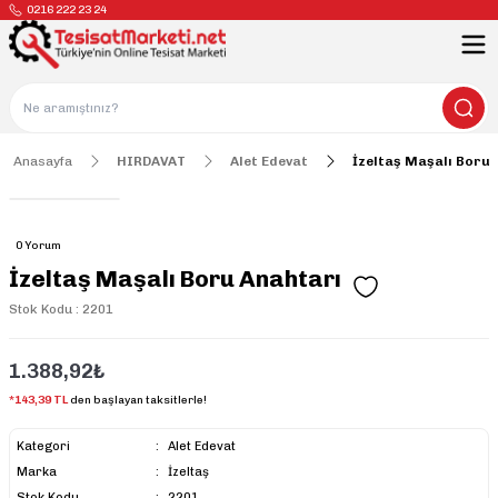
0216 222 23 24
Anasayfa
HIRDAVAT
Alet Edevat
İzeltaş Maşalı Boru
0 Yorum
İzeltaş Maşalı Boru Anahtarı
Stok Kodu : 2201
1.388,92₺
*143,39 TL
den başlayan taksitlerle!
Kategori
Alet Edevat
Marka
İzeltaş
Stok Kodu
2201