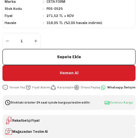
Marka
CETA FORM
Stok Kodu
P05-0525
Fiyat
271,52 TL + KDV
Havale
316,05 TL (%3,00 havale indirimi)
Sepete Ekle
Hemen Al
Yorum Yaz
Fiyat Alarmı
Karşılaştır
Ürünü Paylaş
Whatsapp İletişim
Stoktaki ürünler 24 saat içinde kargoya teslim edilir.
Ücretsiz Kargo
Rekatbetçi Fiyat
Mağazadan Teslim Al