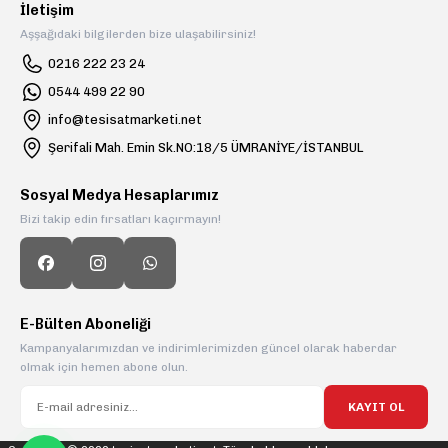
İletişim
Aşşağıdaki bilgilerden bize ulaşabilirsiniz!
0216 222 23 24
0544 499 22 90
info@tesisatmarketi.net
Şerifali Mah. Emin Sk.NO:18/5 ÜMRANİYE/İSTANBUL
Sosyal Medya Hesaplarımız
Bizi takip edin fırsatları kaçırmayın!
E-Bülten Aboneliği
Kampanyalarımızdan ve indirimlerimizden güncel olarak haberdar
olmak için hemen abone olun.
KAYIT OL