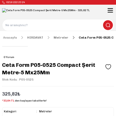
0216 222 23 24
Anasayfa
HIRDAVAT
Metreler
Ceta Form P05-0525 C
0 Yorum
Ceta Form P05-0525 Compact Şerit
Metre-5 Mx25Mm
Stok Kodu : P05-0525
325,82₺
*33,64 TL
den başlayan taksitlerle!
Kategori
Metreler