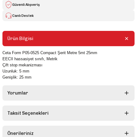
Güvenli Alışveriş
Canlı Destek
Ürün Bilgisi
Ceta Form P05-0525 Compact Şerit Metre 5mt 25mm
EECII hassasiyet sınıfı, Metrik
Çift stop mekanizması
Uzunluk: 5 mm
Genişlik: 25 mm
Yorumlar
Taksit Seçenekleri
Bu ürüne ilk yorumu siz yapın!
Önerileriniz
Yorum Yaz