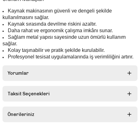
Kaynak makinasının güvenli ve dengeli şekilde
kullanılmasını sağlar.
Kaynak sırasında devrilme riskini azaltır.
Daha rahat ve ergonomik çalışma imkânı sunar.
Sağlam metal yapısı sayesinde uzun ömürlü kullanım
sağlar.
Kolay taşınabilir ve pratik şekilde kurulabilir.
Profesyonel tesisat uygulamalarında iş verimliliğini artırır.
Yorumlar
Taksit Seçenekleri
Bu ürüne ilk yorumu siz yapın!
Önerileriniz
Yorum Yaz
Bu ürünün fiyat bilgisi, resim, ürün açıklamalarında ve diğer
konularda yetersiz gördüğünüz noktaları öneri formunu kullanarak