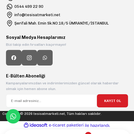
0544 499 22 90
info@tesisatmarketi.net
Şerifali Mah. Emin Sk.NO:18/5 ÜMRANİYE/İSTANBUL
Sosyal Medya Hesaplarımız
Bizi takip edin fırsatları kaçırmayın!
E-Bülten Aboneliği
Kampanyalarımızdan ve indirimlerimizden güncel olarak haberdar
olmak için hemen abone olun.
KAYIT OL
Copyright © 2026 tesisatmarketi.net, Tüm hakları saklıdır.
ideasoft
ile
e-
hazırlandı.
ticaret