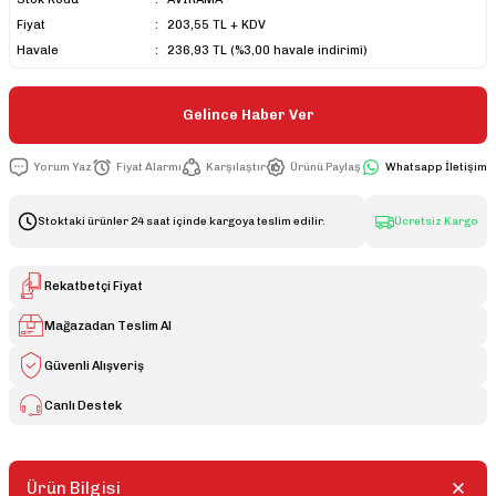
Fiyat
203,55 TL + KDV
Havale
236,93 TL (%3,00 havale indirimi)
Gelince Haber Ver
Yorum Yaz
Fiyat Alarmı
Karşılaştır
Ürünü Paylaş
Whatsapp İletişim
Stoktaki ürünler 24 saat içinde kargoya teslim edilir.
Ücretsiz Kargo
Rekatbetçi Fiyat
Mağazadan Teslim Al
Güvenli Alışveriş
Canlı Destek
Ürün Bilgisi