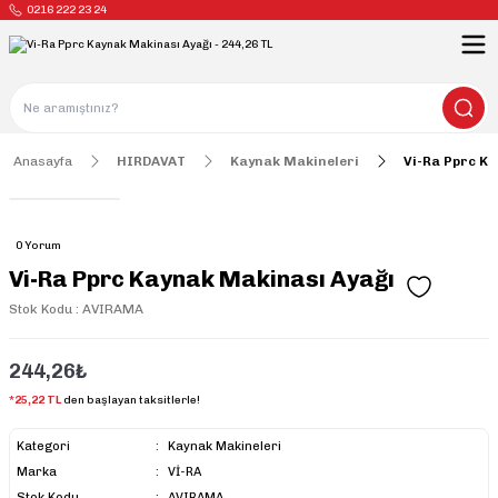
0216 222 23 24
Anasayfa
HIRDAVAT
Kaynak Makineleri
Vi-Ra Pprc K
0 Yorum
Vi-Ra Pprc Kaynak Makinası Ayağı
Stok Kodu : AVIRAMA
244,26₺
*25,22 TL
den başlayan taksitlerle!
Kategori
Kaynak Makineleri
Marka
Vİ-RA
Stok Kodu
AVIRAMA