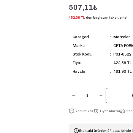
507,11₺
*52,36 TL
den başlayan taksitlerle!
Kategori
Metreler
Marka
CETA FOR
Stok Kodu
P01-0522
Fiyat
422,59 TL
Havale
491,90 TL 
Yorum Yaz
Fiyat Alarmı
Karş
Stoktaki ürünler 24 saat içinde 