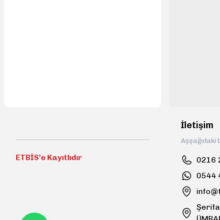
İletişim
Aşşağıdaki b
ETBİS’e Kayıtlıdır
0216 
0544 
info@
Şerifa
ÜMRA