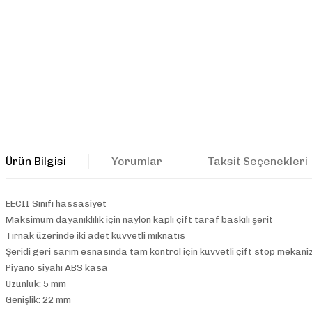
Ürün Bilgisi
Yorumlar
Taksit Seçenekleri
EECII Sınıfı hassasiyet
Maksimum dayanıklılık için naylon kaplı çift taraf baskılı şerit
Tırnak üzerinde iki adet kuvvetli mıknatıs
Şeridi geri sarım esnasında tam kontrol için kuvvetli çift stop mekan
Piyano siyahı ABS kasa
Uzunluk: 5 mm
Genişlik: 22 mm