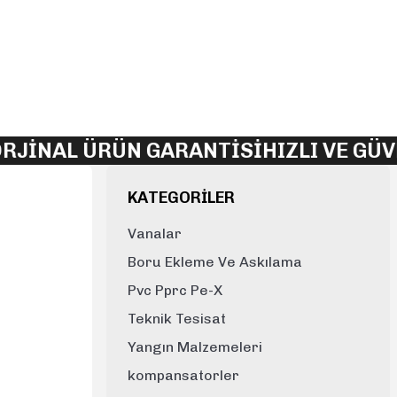
lirsiniz.
JİNAL ÜRÜN GARANTİSİ
HIZLI VE GÜVE
KATEGORİLER
Vanalar
Boru Ekleme Ve Askılama
Pvc Pprc Pe-X
Teknik Tesisat
Yangın Malzemeleri
kompansatorler