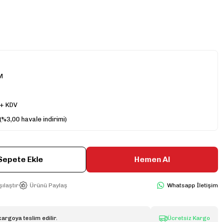
M
 + KDV
(%3,00 havale indirimi)
Sepete Ekle
Hemen Al
ılaştır
Ürünü Paylaş
Whatsapp İletişim
kargoya teslim edilir.
Ücretsiz Kargo