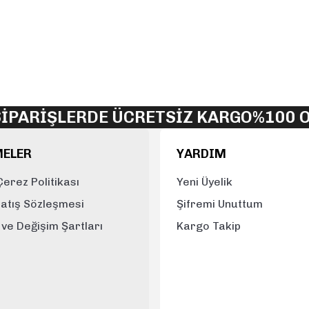
yetersiz gördüğünüz noktaları öneri formunu kullanarak tarafımıza iletebi
Bu ürüne ilk yorumu siz yapın!
Yorum Yaz
PARİŞLERDE ÜCRETSİZ KARGO
%100 OR
MELER
YARDIM
 Çerez Politikası
Yeni Üyelik
Satış Sözleşmesi
Şifremi Unuttum
e ve Değişim Şartları
Kargo Takip
Gönder