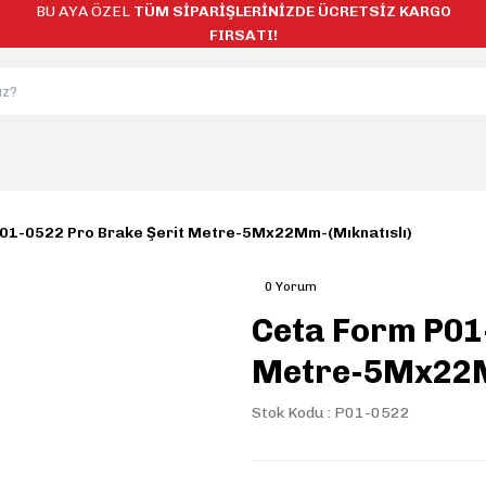
BU AYA ÖZEL
TÜM SİPARİŞLERİNİZDE ÜCRETSİZ KARGO
FIRSATI!
01-0522 Pro Brake Şerit Metre-5Mx22Mm-(Mıknatıslı)
0 Yorum
Ceta Form P01
Metre-5Mx22M
Stok Kodu : P01-0522