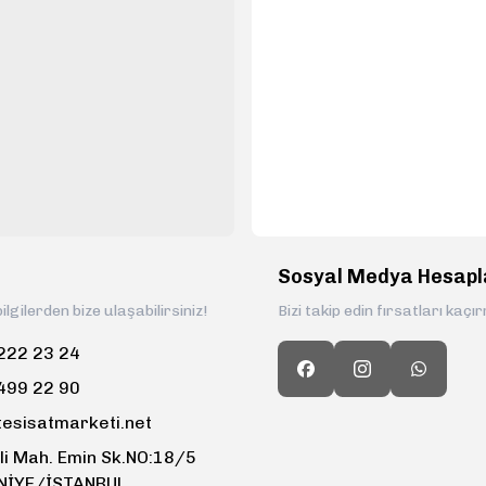
Sosyal Medya Hesapl
ilgilerden bize ulaşabilirsiniz!
Bizi takip edin fırsatları kaçı
222 23 24
499 22 90
tesisatmarketi.net
li Mah. Emin Sk.NO:18/5
NİYE/İSTANBUL