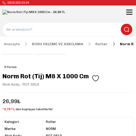
0216 222 23 24
Anasayfa
BORU EKLEME VE ASKILAMA
Rotlar
Norm Rot
0 Yorum
Norm Rot (Tij) M8 X 1000 Cm
Stok Kodu : ROT 0810
26,99₺
*2,79 TL
den başlayan taksitlerle!
Kategori
Rotlar
Marka
NORM
Stok Kodu
ROT 0810