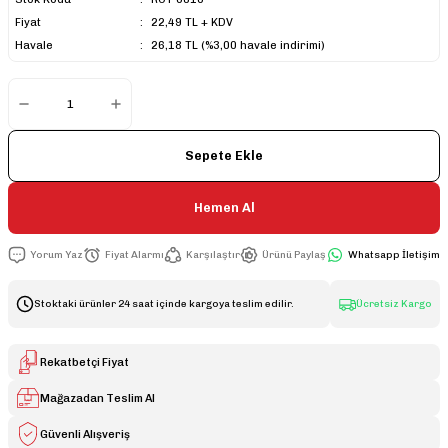
Fiyat
22,49 TL + KDV
Havale
26,18 TL (%3,00 havale indirimi)
Sepete Ekle
Hemen Al
Yorum Yaz
Fiyat Alarmı
Karşılaştır
Ürünü Paylaş
Whatsapp İletişim
Stoktaki ürünler 24 saat içinde kargoya teslim edilir.
Ücretsiz Kargo
Rekatbetçi Fiyat
Mağazadan Teslim Al
Güvenli Alışveriş