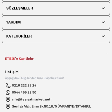
Ürün açıklamasında eksik bilgiler bulunuyor.
Ürün bilgilerinde hatalar bulunuyor.
SÖZLEŞMELER
Ürün fiyatı diğer sitelerden daha pahalı.
YARDIM
Bu ürüne benzer farklı alternatifler olmalı.
KATEGORİLER
Gönder
ETBİS’e Kayıtlıdır
İletişim
Aşşağıdaki bilgilerden bize ulaşabilirsiniz!
0216 222 23 24
0544 499 22 90
info@tesisatmarketi.net
Şerifali Mah. Emin Sk.NO:18/5 ÜMRANİYE/İSTANBUL