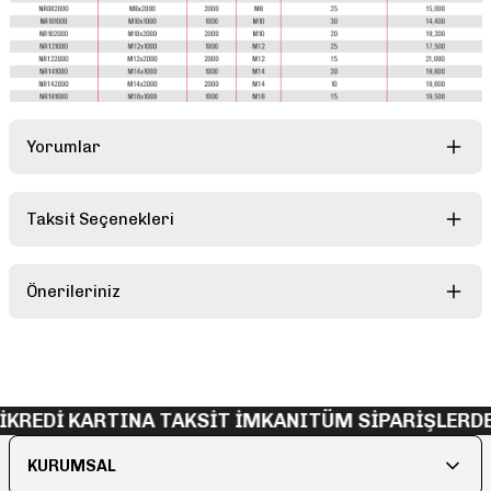
Yorumlar
Taksit Seçenekleri
Bu ürüne ilk yorumu siz yapın!
Önerileriniz
Yorum Yaz
Bu ürünün fiyat bilgisi, resim, ürün açıklamalarında ve diğer
konularda yetersiz gördüğünüz noktaları öneri formunu kullanarak
tarafımıza iletebilirsiniz.
Görüş ve önerileriniz için teşekkür ederiz.
KREDİ KARTINA TAKSİT İMKANI
TÜM SİPARİŞLERDE
Ürün resmi kalitesiz, bozuk veya görüntülenemiyor.
KURUMSAL