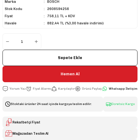
Marka
BOSCH
Stok Kodu
2608594256
Fiyat
758,11 TL + KDV
Havale
882,44 TL (%3,00 havale indirimi)
Sepete Ekle
Hemen Al
Yorum Yaz
Fiyat Alarmı
Karşılaştır
Ürünü Paylaş
Whatsapp İletişim
Stoktaki ürünler 24 saat içinde kargoya teslim edilir.
Ücretsiz Kargo
Rekatbetçi Fiyat
Mağazadan Teslim Al