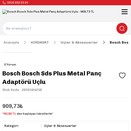
0216 222 23 24
Anasayfa
HIRDAVAT
Uçlar & Aksesuarlar
Bosch Bosc
0 Yorum
Bosch Bosch Sds Plus Metal Panç
Adaptörü Uçlu
Stok Kodu : 2608594256
909,73₺
*93,92 TL
den başlayan taksitlerle!
Kategori
Uçlar & Aksesuarlar