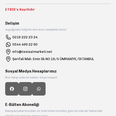
Gönder
ETBİS’e Kayıtlıdır
İletişim
Aşşağıdaki bilgilerden bize ulaşabilirsiniz!
0216 222 23 24
0544 499 22 90
info@tesisatmarketi.net
Şerifali Mah. Emin Sk.NO:18/5 ÜMRANİYE/İSTANBUL
Sosyal Medya Hesaplarımız
Bizi takip edin fırsatları kaçırmayın!
E-Bülten Aboneliği
Kampanyalarımızdan ve indirimlerimizden güncel olarak haberdar
olmak için hemen abone olun.