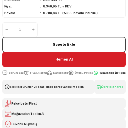
Fiyat
8.340,95 TL + KDV
Havale
9.708,86 TL (%3,00 havale indirimi)
Sepete Ekle
Hemen Al
Yorum Yaz
Fiyat Alarmı
Karşılaştır
Ürünü Paylaş
Whatsapp İletişim
Stoktaki ürünler 24 saat içinde kargoya teslim edilir.
Ücretsiz Kargo
Rekatbetçi Fiyat
Mağazadan Teslim Al
Güvenli Alışveriş