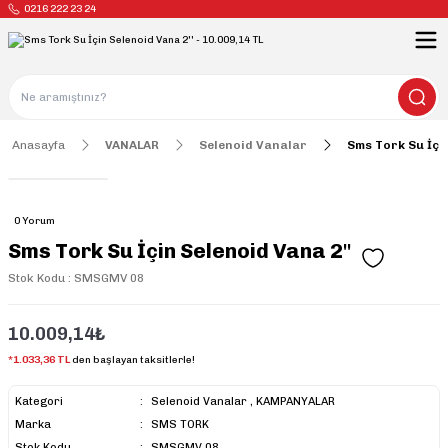
0216 222 23 24
Anasayfa
VANALAR
Selenoid Vanalar
Sms Tork Su İçin
0 Yorum
Sms Tork Su İçin Selenoid Vana 2''
Stok Kodu : SMSGMV 08
10.009,14₺
*1.033,36 TL
den başlayan taksitlerle!
Kategori
Selenoid Vanalar
,
KAMPANYALAR
Marka
SMS TORK
Stok Kodu
SMSGMV 08