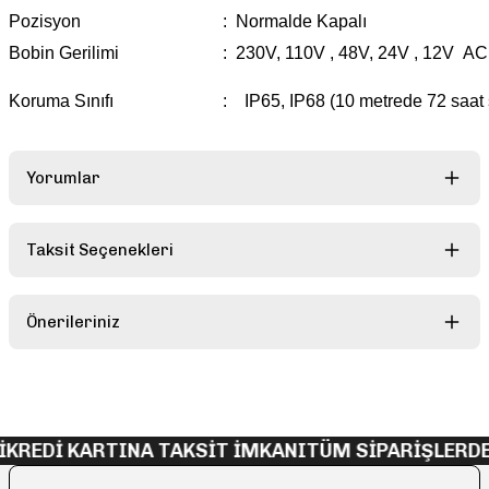
Pozisyon
:
Normalde Kapalı
Bobin Gerilimi
:
230V, 110V , 48V, 24V , 12V AC 
Koruma Sınıfı
:
IP65, IP68 (10 metrede 72 saat su
Yorumlar
Taksit Seçenekleri
Bu ürüne ilk yorumu siz yapın!
Önerileriniz
Yorum Yaz
Bu ürünün fiyat bilgisi, resim, ürün açıklamalarında ve diğer
konularda yetersiz gördüğünüz noktaları öneri formunu kullanarak
tarafımıza iletebilirsiniz.
Görüş ve önerileriniz için teşekkür ederiz.
KREDİ KARTINA TAKSİT İMKANI
TÜM SİPARİŞLERDE