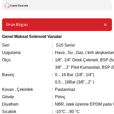
Canlı Destek
Ürün Bilgisi
Genel Maksat Solenoid Vanalar
Seri
:
S10 Serisi
Uygulama
:
Hava , Su , Gaz, ( kirli akışkanlar
Ölçü
:
1/8", 1/4" Direk Çekmeli, BSP (İ
3/8"…2" Pilot Kumandalı, BSP (
Basınç
:
0…16 Bar (1/8", 1/4")
0,5…16Bar (3/8"...2" )
Kovan , Çekirdek
:
Paslanmaz
Gövde
:
Pirinç
Diyafram
:
NBR, istek üzerine EPDM yada
Sıcaklık
:
-10°C…80 °C