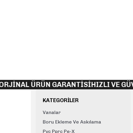
NAL ÜRÜN GARANTİSİ
HIZLI VE GÜVENL
KATEGORİLER
Vanalar
Boru Ekleme Ve Askılama
Pvc Pprc Pe-X