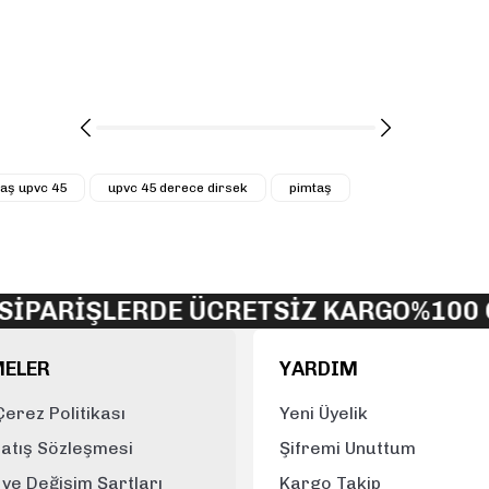
Gönder
aş upvc 45
upvc 45 derece dirsek
pimtaş
RİŞLERDE ÜCRETSİZ KARGO
%100 ORJİ
MELER
YARDIM
 Çerez Politikası
Yeni Üyelik
Satış Sözleşmesi
Şifremi Unuttum
e ve Değişim Şartları
Kargo Takip