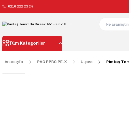
0216 222 23 24
Tüm Kategoriler
Anasayfa
PVC PPRC PE-X
U-pvc
Pimtaş Tem