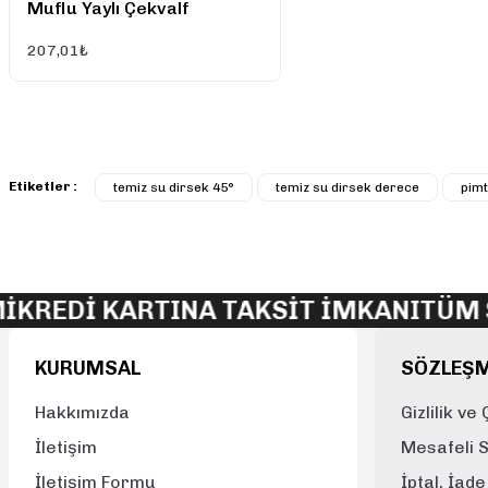
Muflu Yaylı Çekvalf
Bu ürüne benzer farklı alternatifler olmalı.
207,01₺
Etiketler :
temiz su dirsek 45°
temiz su dirsek derece
pimt
Dİ KARTINA TAKSİT İMKANI
TÜM SİPA
KURUMSAL
SÖZLEŞ
Hakkımızda
Gizlilik ve
İletişim
Mesafeli 
İletişim Formu
İptal, İad