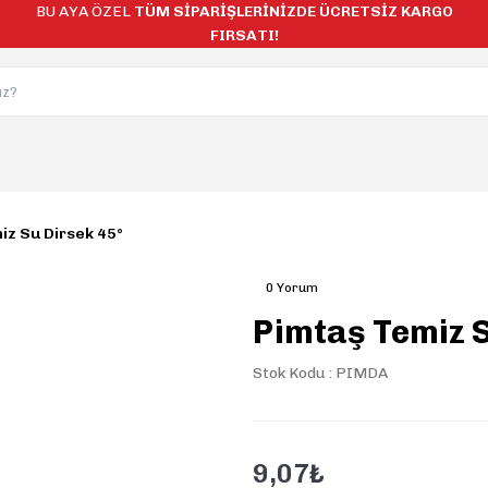
BU AYA ÖZEL
TÜM SİPARİŞLERİNİZDE ÜCRETSİZ KARGO
FIRSATI!
iz Su Dirsek 45°
0 Yorum
Pimtaş Temiz S
Stok Kodu : PIMDA
9,07₺