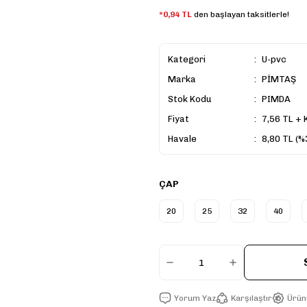
*0,94 TL
den başlayan taksitlerle!
Kategori
U-pvc
Marka
PİMTAŞ
Stok Kodu
PIMDA
Fiyat
7,56 TL + 
Havale
8,80 TL (%3
ÇAP
20
25
32
40
Yorum Yaz
Karşılaştır
Ürün