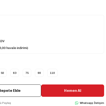
KDV
,00 havale indirimi)
50
63
75
90
110
Sepete Ekle
Hemen Al
ü Paylaş
Whatsapp İletişim