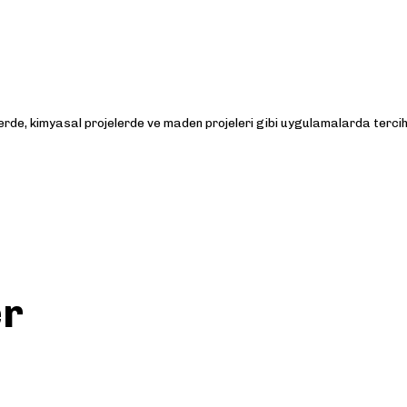
rde, kimyasal projelerde ve maden projeleri gibi uygulamalarda tercih 
yetersiz gördüğünüz noktaları öneri formunu kullanarak tarafımıza iletebi
Bu ürüne ilk yorumu siz yapın!
er
Yorum Yaz