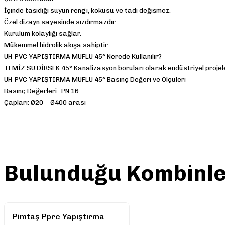
İçinde taşıdığı suyun rengi, kokusu ve tadı değişmez.
Özel dizayn sayesinde sızdırmazdır.
Kurulum kolaylığı sağlar.
Mükemmel hidrolik akışa sahiptir.
UH-PVC YAPIŞTIRMA MUFLU 45° Nerede Kullanılır?
TEMİZ SU DİRSEK 45° Kanalizasyon boruları olarak endüstriyel projele
UH-PVC YAPIŞTIRMA MUFLU 45° Basınç Değeri ve Ölçüleri
Basınç Değerleri: PN 16
Çapları: Ø20 - Ø400 arası
Bu ürünün fiyat bilgisi, resim, ürün açıklamalarında ve diğer konularda 
Görüş ve önerileriniz için teşekkür ederiz.
Bulunduğu Kombinl
Ürün resmi kalitesiz, bozuk veya görüntülenemiyor.
Ürün açıklamasında eksik bilgiler bulunuyor.
Ürün bilgilerinde hatalar bulunuyor.
Pimtaş Pprc Yapıştırma
Ürün fiyatı diğer sitelerden daha pahalı.