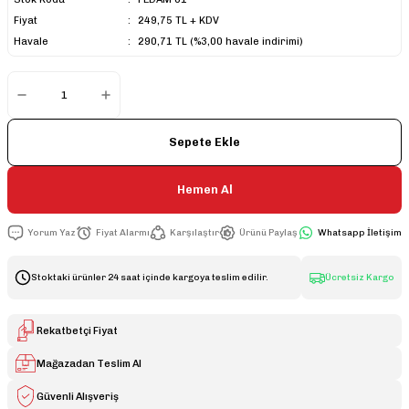
Fiyat
249,75 TL + KDV
Havale
290,71 TL (%3,00 havale indirimi)
Sepete Ekle
Hemen Al
Yorum Yaz
Fiyat Alarmı
Karşılaştır
Ürünü Paylaş
Whatsapp İletişim
Stoktaki ürünler 24 saat içinde kargoya teslim edilir.
Ücretsiz Kargo
Rekatbetçi Fiyat
Mağazadan Teslim Al
Güvenli Alışveriş