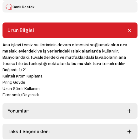
Canlı Destek
Ürün Bilgisi
Ana işlevi temiz su iletiminin devam etmesini sağlamak olan ara
musluk, evlerdeki ve iş yerlerindeki ıslak alanlarda kullanılır.
Banyolardaki, tuvaletlerdeki ve mutfaklardaki lavaboların ana
tesisat ile bütünleştiği noktalarda bu musluk türü tercih edilir.
Bağlantı:1/2"
Kaliteli Krom Kaplama
Prinç Gövde
Uzun Süreli Kullanım
Ekonomik/Dayanıklı
Yorumlar
Taksit Seçenekleri
Bu ürüne ilk yorumu siz yapın!