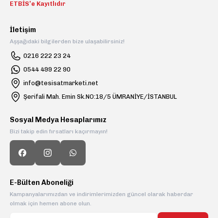
ETBİS’e Kayıtlıdır
İletişim
Aşşağıdaki bilgilerden bize ulaşabilirsiniz!
0216 222 23 24
0544 499 22 90
info@tesisatmarketi.net
Şerifali Mah. Emin Sk.NO:18/5 ÜMRANİYE/İSTANBUL
Sosyal Medya Hesaplarımız
Bizi takip edin fırsatları kaçırmayın!
E-Bülten Aboneliği
Kampanyalarımızdan ve indirimlerimizden güncel olarak haberdar
olmak için hemen abone olun.