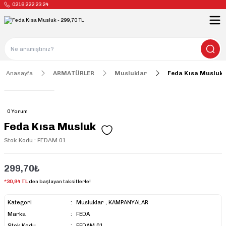
0216 222 23 24
Anasayfa
ARMATÜRLER
Musluklar
Feda Kısa Musluk
0 Yorum
Feda Kısa Musluk
Stok Kodu : FEDAM 01
299,70₺
*30,94 TL
den başlayan taksitlerle!
Kategori
Musluklar
,
KAMPANYALAR
Marka
FEDA
Stok Kodu
FEDAM 01