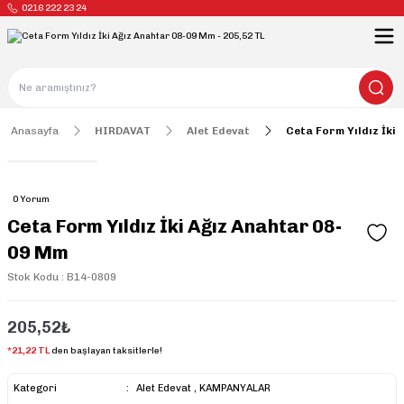
0216 222 23 24
Anasayfa
HIRDAVAT
Alet Edevat
Ceta Form Yıldız İki
0 Yorum
Ceta Form Yıldız İki Ağız Anahtar 08-
09 Mm
Stok Kodu : B14-0809
205,52₺
*21,22 TL
den başlayan taksitlerle!
Kategori
Alet Edevat
,
KAMPANYALAR