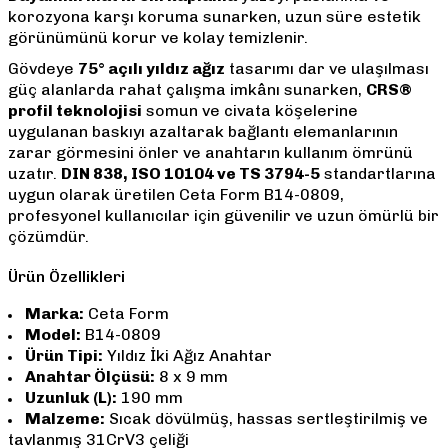
korozyona karşı koruma sunarken, uzun süre estetik
görünümünü korur ve kolay temizlenir.
Gövdeye
75° açılı yıldız ağız
tasarımı dar ve ulaşılması
güç alanlarda rahat çalışma imkânı sunarken,
CRS®
profil teknolojisi
somun ve civata köşelerine
uygulanan baskıyı azaltarak bağlantı elemanlarının
zarar görmesini önler ve anahtarın kullanım ömrünü
uzatır.
DIN 838, ISO 10104 ve TS 3794-5
standartlarına
uygun olarak üretilen Ceta Form B14-0809,
profesyonel kullanıcılar için güvenilir ve uzun ömürlü bir
çözümdür.
Ürün Özellikleri
Marka:
Ceta Form
Model:
B14-0809
Ürün Tipi:
Yıldız İki Ağız Anahtar
Anahtar Ölçüsü:
8 x 9 mm
Uzunluk (L):
190 mm
Malzeme:
Sıcak dövülmüş, hassas sertleştirilmiş ve
tavlanmış 31CrV3 çeliği