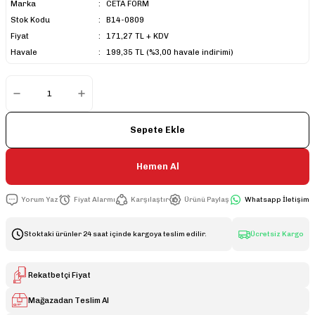
Marka
CETA FORM
Stok Kodu
B14-0809
Fiyat
171,27 TL + KDV
Havale
199,35 TL (%3,00 havale indirimi)
Sepete Ekle
Hemen Al
Yorum Yaz
Fiyat Alarmı
Karşılaştır
Ürünü Paylaş
Whatsapp İletişim
Stoktaki ürünler 24 saat içinde kargoya teslim edilir.
Ücretsiz Kargo
Rekatbetçi Fiyat
Mağazadan Teslim Al