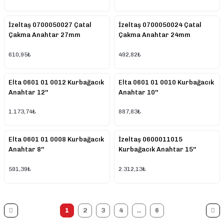
İzeltaş 0700050027 Çatal
İzeltaş 0700050024 Çatal
Çakma Anahtar 27mm
Çakma Anahtar 24mm
610,95₺
492,82₺
Elta 0601 01 0012 Kurbağacık
Elta 0601 01 0010 Kurbağacık
Anahtar 12''
Anahtar 10''
1.173,74₺
887,83₺
Elta 0601 01 0008 Kurbağacık
İzeltaş 0600011015
Anahtar 8''
Kurbağacık Anahtar 15''
591,39₺
2.312,13₺
1
2
3
4
..
6