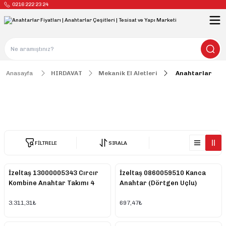
0216 222 23 24
Anasayfa
HIRDAVAT
Mekanik El Aletleri
Anahtarlar
Anahtarlar
FİLTRELE
SIRALA
İzeltaş 13000005343 Cırcır
İzeltaş 0860059510 Kanca
Kombine Anahtar Takımı 4
Anahtar (Dörtgen Uçlu)
Parça
95/100
3.311,31₺
697,47₺