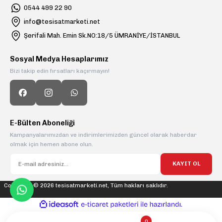
0544 499 22 90
info@tesisatmarketi.net
Şerifali Mah. Emin Sk.NO:18/5 ÜMRANİYE/İSTANBUL
Sosyal Medya Hesaplarımız
Bizi takip edin fırsatları kaçırmayın!
E-Bülten Aboneliği
Kampanyalarımızdan ve indirimlerimizden güncel olarak haberdar
olmak için hemen abone olun.
KAYIT OL
Copyright © 2026 tesisatmarketi.net, Tüm hakları saklıdır.
ideasoft
ile
e-
hazırlandı.
ticaret
paketleri
0