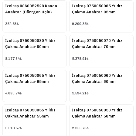
İzeltaş 0860052528 Kanca
İzeltaş 0750050085 Yıldız
Anahtar (Dörtgen Uçlu)
Çakma Anahtar 85mm
25/28
354,38₺
9.200,35₺
İzeltaş 0750050080 Yıldız
İzeltaş 0750050070 Yıldız
Çakma Anahtar 80mm
Çakma Anahtar 70mm
8.177,84₺
5.378,91₺
İzeltaş 0750050065 Yıldız
İzeltaş 0750050060 Yıldız
Çakma Anahtar 65mm
Çakma Anahtar 60mm
4.698,74₺
3.594,21₺
İzeltaş 0750050055 Yıldız
İzeltaş 0750050050 Yıldız
Çakma Anahtar 55mm
Çakma Anahtar 50mm
3.313,57₺
2.355,76₺