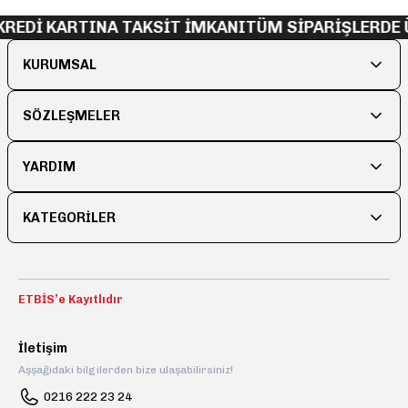
REDİ KARTINA TAKSİT İMKANI
TÜM SİPARİŞLERDE 
KURUMSAL
SÖZLEŞMELER
YARDIM
KATEGORİLER
ETBİS’e Kayıtlıdır
İletişim
Aşşağıdaki bilgilerden bize ulaşabilirsiniz!
0216 222 23 24