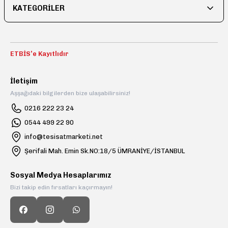
KATEGORİLER
ETBİS’e Kayıtlıdır
İletişim
Aşşağıdaki bilgilerden bize ulaşabilirsiniz!
0216 222 23 24
0544 499 22 90
info@tesisatmarketi.net
Şerifali Mah. Emin Sk.NO:18/5 ÜMRANİYE/İSTANBUL
Sosyal Medya Hesaplarımız
Bizi takip edin fırsatları kaçırmayın!