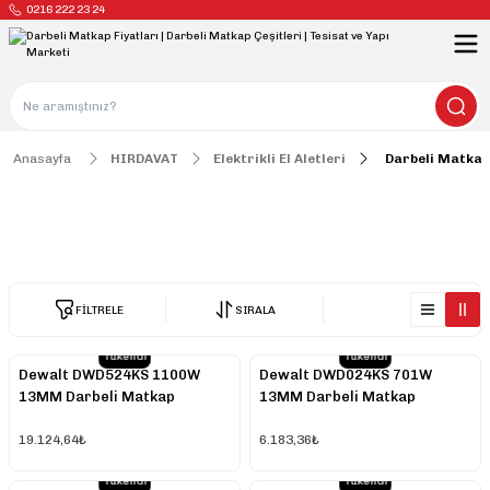
0216 222 23 24
Anasayfa
HIRDAVAT
Elektrikli El Aletleri
Darbeli Matkap
Darbeli Matkap
FİLTRELE
SIRALA
Tükendi
Tükendi
Dewalt DWD524KS 1100W
Dewalt DWD024KS 701W
13MM Darbeli Matkap
13MM Darbeli Matkap
19.124,64₺
6.183,36₺
Tükendi
Tükendi