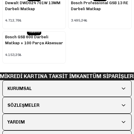
Dewalt DWD024 701W 13MM
Bosch Professional GSB 13 RE
Darbeli Matkap
Darbeli Matkap
4.712,76₺
3.495,24₺
Tükendi
Bosch GSB 600 Darbeli
Matkap + 100 Parça Aksesuar
Seti
4.153,25₺
Mİ
KREDİ KARTINA TAKSİT İMKANI
TÜM SİPARİŞLER
KURUMSAL
SÖZLEŞMELER
YARDIM